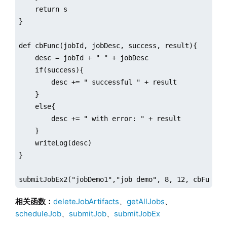
    return s

}

def cbFunc(jobId, jobDesc, success, result){

    desc = jobId + " " + jobDesc

    if(success){

        desc += " successful " + result

    }

    else{

        desc += " with error: " + result

    }

    writeLog(desc)

}

submitJobEx2("jobDemo1","job demo", 8, 12, cbFunc, 
相关函数：
deleteJobArtifacts
、
getAllJobs
、
scheduleJob
、
submitJob
、
submitJobEx