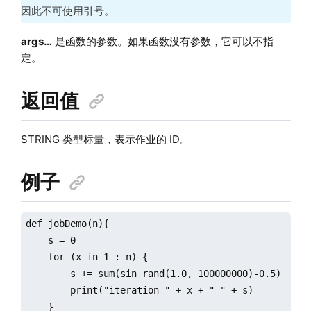
因此不可使用引号。
args…
是函数的参数。如果函数没有参数，它可以不指
定。
返回值
STRING 类型标量，表示作业的 ID。
例子
def jobDemo(n){

    s = 0

    for (x in 1 : n) {

        s += sum(sin rand(1.0, 100000000)-0.5)

        print("iteration " + x + " " + s)

    }
