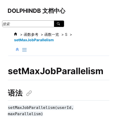
跳转到主要内容
DOLPHINDB 文档中心
函数参考
函数一览
S
setMaxJobParallelism
setMaxJobParallelism
语法
setMaxJobParallelism(userId,
maxParallelism)