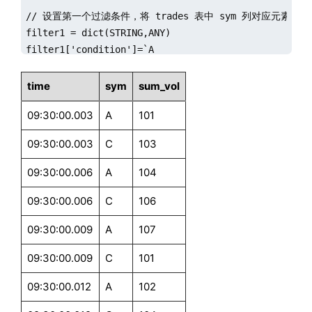
// 设置第一个过滤条件，将 trades 表中 sym 列对应元素为 A 且时间
share streamTable(100:0,`timestamp`sym`blob`volume, 
filter1 = dict(STRING,ANY)

filter1['condition']=`A

filter1['handler']=engine2

// 订阅异构流数据表回放数据到分配引擎

filter1['timeRange']=(09:30:00.001:09:30:00.010,09:2
share streamTable(100:0,`timestamp`sym`blob`volume,
time
sym
sum_vol
share streamTable(100:0, `sym`date`timestamp`volume
09:30:00.003
A
101
// 设置第二个过滤条件，将 trades 表时间范围在09:30:00.00
share streamTable(100:0, `sym`date`timestamp`volume
filter2 = dict(STRING,ANY)

streamOpt=table(100:0, `timestamp`sym`volume`price`
09:30:00.003
C
103
filter2['handler']=st2

filter2['timeRange']=09:30:00.002:09:30:00.005

filter1=dict(STRING,ANY)

09:30:00.006
A
104
filter1['condition']=`orders

// 设置第三个过滤条件，将 trades 表中 sym 列对应元素为 
09:30:00.006
C
106
filter1['timeRange']=09:30:00.000:09:30:00.005

filter3 = dict(STRING,ANY)

09:30:00.009
A
107
filter3['condition']=`C`A

filter2=dict(STRING,ANY)

filter3['handler']=engine1

filter2['condition']=`trades

09:30:00.009
C
101
filter2['timeRange']=09:30:00.000:09:30:00.005

// 订阅分发引擎，根据以上三个过滤条件，对 trades 表中的数
09:30:00.012
A
102
streamFilter2=streamFilter(name="streamFilterDemo",
ajEngine=createAsofJoinEngine(name="ajEngine", left