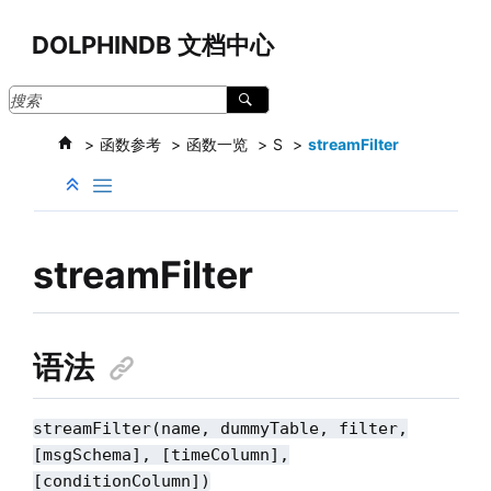
跳转到主要内容
DOLPHINDB 文档中心
函数参考
函数一览
S
streamFilter
streamFilter
语法
streamFilter(name, dummyTable, filter,
[msgSchema], [timeColumn],
[conditionColumn])