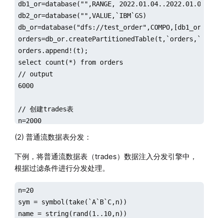
db1_or=database("",RANGE, 2022.01.04..2022.01.07)

db2_or=database("",VALUE,`IBM`GS)

db_or=database("dfs://test_order",COMPO,[db1_or, db2
orders=db_or.createPartitionedTable(t,`orders,`date`
orders.append!(t);

select count(*) from orders

// output

6000

// 创建trades表

n=2000

sym = take(take("IBM",n).join(take("GS",n)), n*2*3)

(2) 普通流数据表分发：
date=take(2022.01.04..2022.01.06, n*2*3).sort!()

下例，将普通流数据表（trades）数据注入分发引擎中，
timestamp1=take(2022.01.04 09:30:00.000+rand(1000,n
根据过滤条件进行分发处理。
timestamp2=take(2022.01.05 09:30:00.000+rand(1000,n
timestamp3=take(2022.01.06 09:30:00.000+rand(1000,n
n=20

timestamp=timestamp1 join timestamp2 join timestamp3
sym = symbol(take(`A`B`C,n))

volume = rand(100, n*2*3)

name = string(rand(1..10,n))

price = rand(50.0, n*3) join  rand(20.0, n*3)
