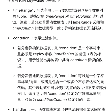
字典可选的 key-value 说明如下：
'timeRange'：可选字段，一个数据对或包含多个数据对
的 tuple。以指定的
timeRange
对
timeColumn
进行过
滤。注意：若分发普通流数据表，则
timeRange
必须和
timeColumn
的数据类型一致；异构流数据表无该限制。
'condition'：表示过滤条件。
若分发异构流数据表，则 'condition' 是一个字符串，
且必须是 replay 参数
inputTables
的键值（表的标
识）。用于过滤出异构表中具有
condition
标识的数
据。
若分发普通流数据表，则 'condition' 可以是一个字符
串标量/向量，或者是包含一个或多个布尔表达式的元
代码。其中表达式中可以使用内置函数，但不支持部分
应用。请注意，若 'condition' 指定为字符串标量/向
量，必须为
conditionColumn
指定列的元素。
'handler'：一元函数或表对象（包括流数据引擎返回的表