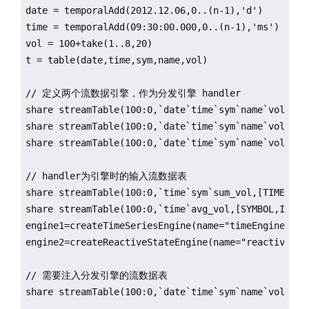
date = temporalAdd(2012.12.06,0..(n-1),'d')

time = temporalAdd(09:30:00.000,0..(n-1),'ms')

t=table(sym,date,timestamp,volume,price)

vol = 100+take(1..8,20)

t = table(date,time,sym,name,vol)

if(existsDatabase("dfs://test_trades")){

dropDatabase("dfs://test_trades")

// 定义两个流数据引擎，作为分发引擎 handler

}

share streamTable(100:0,`date`time`sym`name`vol,[DAT
db1=database("",RANGE, 2022.01.04..2022.01.07)

share streamTable(100:0,`date`time`sym`name`vol,[DAT
db2=database("",VALUE,`IBM`GS)

share streamTable(100:0,`date`time`sym`name`vol,[DAT
db=database("dfs://test_trades",COMPO,[db1, db2])

trades=db.createPartitionedTable(t,`trades,`date`sym
// handler为引擎时的输入流数据表

trades.append!(t);

share streamTable(100:0,`time`sym`sum_vol,[TIME,SYMB
select count(*) from trades

share streamTable(100:0,`time`avg_vol,[SYMBOL,INT]) 
// output

engine1=createTimeSeriesEngine(name="timeEngine", w
12000

engine2=createReactiveStateEngine(name="reactiveEng
// 准备回放的数据源和输出表

// 需要注入分发引擎的流数据表

ds_or = replayDS(sqlObj=<select * from loadTable(db
share streamTable(100:0,`date`time`sym`name`vol,[DAT
ds = replayDS(sqlObj=<select * from loadTable(db, `
input_dict=dict(["orders","trades"], [ds_or, ds])
