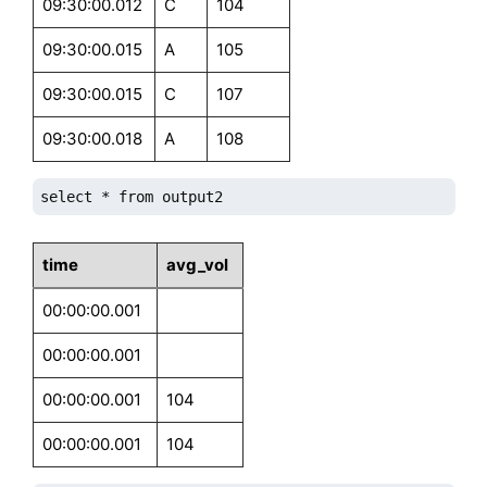
09:30:00.012
C
104
subscribeTable(tableName="trades", actionName="sub1
filter1['handler']=getLeftStream(ajEngine)

trades.append!(t)

filter2['handler']=getRightStream(ajEngine)

09:30:00.015
A
105
select * from output1
schema=dict(["orders","trades"], [streamOrders, stre
09:30:00.015
C
107
engine=streamFilter(name=`streamFilter,dummyTable=s
09:30:00.018
A
108
subscribeTable(tableName="opt", actionName="sub1", 
// 结构不同的两个表数据回放到opt

select * from output2
replay(inputTables=input_dict,outputTables=opt, time
time
avg_vol
select count(*) from streamOpt

// output

00:00:00.001
20

00:00:00.001
// 取消订阅

00:00:00.001
104
unsubscribeTable(tableName="opt", actionName="sub1")
dropStreamEngine(`streamFilter)

00:00:00.001
104
dropStreamEngine(`ajEngine)