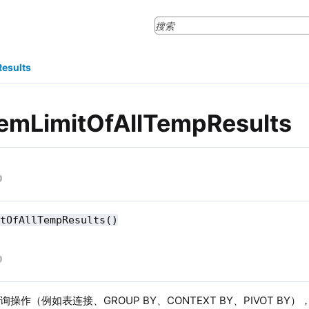
esults
emLimitOfAllTempResults
itOfAllTempResults()
操作（例如表连接、GROUP BY、CONTEXT BY、PIVOT B