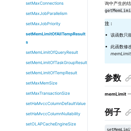
询中产生的结
setMaxConnections
getMemLim
setMaxJobParallelism
注：
setMaxJobPriority
setMemLimitOfAllTempResult
该函数只
s
此函数修
setMemLimitOfQueryResult
memLimit
setMemLimitOfTaskGroupResult
setMemLimitOfTempResult
参数
setMaxMemSize
setMaxTransactionSize
memLimit
一
setHaMvccColumnDefaultValue
例子
setHaMvccColumnNullability
setOLAPCacheEngineSize
setMemLimi