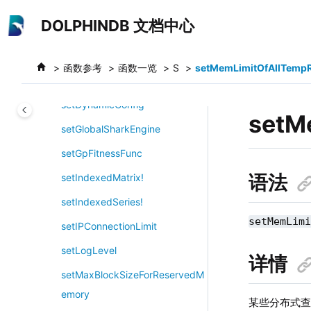
跳转到主要内容
setDatabaseClusterReplicationE
DOLPHINDB 文档中心
xecutionSet
setDatanodeRestartInterval
函数参考
函数一览
S
setMemLimitOfAllTempR
setDefaultCatalog
setDynamicConfig
setM
setGlobalSharkEngine
setGpFitnessFunc
语法
setIndexedMatrix!
setIndexedSeries!
setMemLim
setIPConnectionLimit
setLogLevel
详情
setMaxBlockSizeForReservedM
emory
某些分布式查询