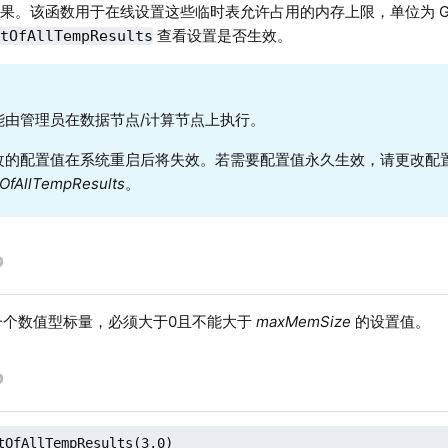
果。该函数用于在线设置这些临时表允许占用的内存上限，单位为 G
查看设置是否生效。
itOfAllTempResults
能由管理员在数据节点/计算节点上执行。
改的配置值在系统重启后将失效。若需要配置值永久生效，请更改配
OfAllTempResults
。
个数值型标量，必须大于0且不能大于
maxMemSize
的设置值。
tOfAllTempResults(3.0)