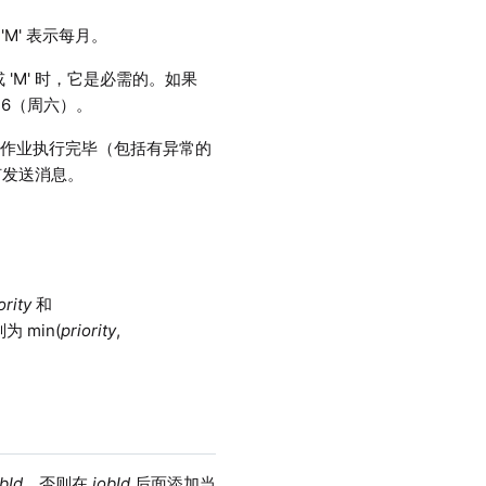
M' 表示每月。
 或 'M' 时，它是必需的。如果
，6（周六）。
时作业执行完毕（包括有异常的
钉发送消息。
ority
和
 min(
priority
,
obId
。否则在
jobId
后面添加当