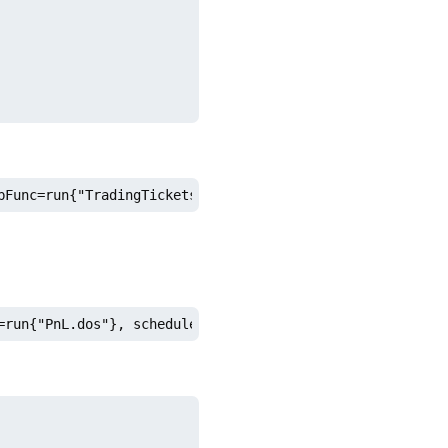
bFunc=run{"TradingTickets.dos"}, scheduleTime=[09:25m, 1
=run{"PnL.dos"}, scheduleTime=[12:00m, 02:00m, 14:50m], 