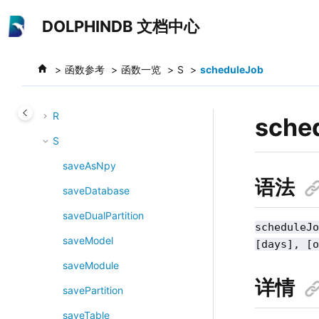
跳转到主要内容
N
DOLPHINDB 文档中心
O
P
函数参考
函数一览
S
scheduleJob
Q
R
sche
S
saveAsNpy
语法
saveDatabase
saveDualPartition
scheduleJ
saveModel
[days], [
saveModule
详情
savePartition
saveTable