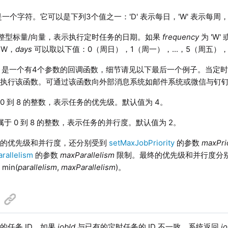
一个字符。它可以是下列3个值之一：'D' 表示每日，'W' 表示每周，'
整型标量/向量，表示执行定时任务的日期。如果
frequency
为 'W'
W，
days
可以取以下值：0（周日），1（周一），...，5（周五）
是一个有4个参数的回调函数，细节请见以下最后一个例子。当定
会执行该函数。可通过该函数向外部消息系统如邮件系统或微信与钉
 0 到 8 的整数，表示任务的优先级。默认值为 4。
属于 0 到 8 的整数，表示任务的并行度。默认值为 2。
置的优先级和并行度，还分别受到
setMaxJobPriority
的参数
maxPri
rallelism
的参数
maxParallelism
限制。最终的优先级和并行度分别为
, min(
parallelism
,
maxParallelism
)。
的任务 ID。如果
jobId
与已有的定时任务的 ID 不一致，系统返回
j