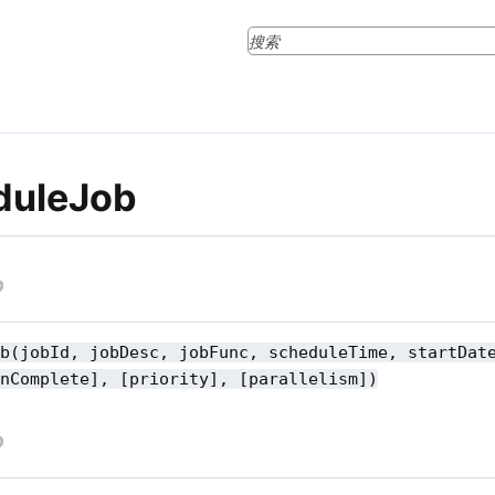
duleJob
ob(jobId, jobDesc, jobFunc, scheduleTime, startDat
onComplete], [priority], [parallelism])