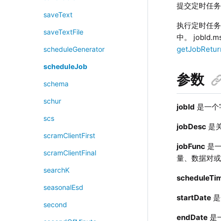
提交定时任
saveText
执行定时任务生
saveTextFile
中。 jobId.
getJobRetur
scheduleGenerator
scheduleJob
参数
schema
schur
jobId
是一个
scs
jobDesc
是
scramClientFirst
jobFunc
是一
scramClientFinal
量、数据对
searchK
scheduleTi
seasonalEsd
startDate
是
second
endDate
是