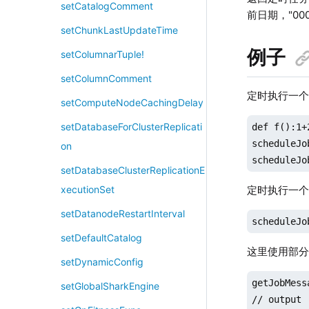
setCatalogComment
前日期，"00
setChunkLastUpdateTime
例子
setColumnarTuple!
setColumnComment
定时执行一
setComputeNodeCachingDelay
setDatabaseForClusterReplicati
def f():1+2
scheduleJo
on
scheduleJo
setDatabaseClusterReplicationE
定时执行一
xecutionSet
setDatanodeRestartInterval
scheduleJo
setDefaultCatalog
这里使用部分应用
setDynamicConfig
getJobMess
setGlobalSharkEngine
// output
