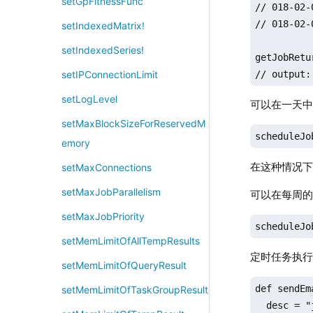
setGpFitnessFunc
// 018-02-
// 018-02-
setIndexedMatrix!
setIndexedSeries!
getJobRetu
// output:
setIPConnectionLimit
setLogLevel
可以在一天
setMaxBlockSizeForReservedM
scheduleJo
emory
在这种情况下
setMaxConnections
setMaxJobParallelism
可以在每周
setMaxJobPriority
scheduleJo
setMemLimitOfAllTempResults
定时任务执行结
setMemLimitOfQueryResult
def sendEm
setMemLimitOfTaskGroupResult
  desc = "