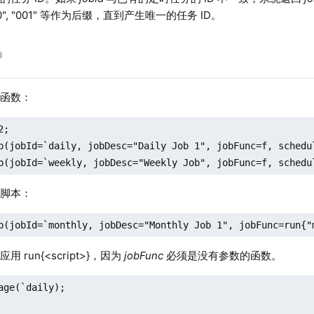
0", "001" 等作为后缀，直到产生唯一的任务 ID。
个函数：
;

b(jobId=`daily, jobDesc="Daily Job 1", jobFunc=f, schedu
b(jobId=`weekly, jobDesc="Weekly Job", jobFunc=f, schedu
个脚本：
b(jobId=`monthly, jobDesc="Monthly Job 1", jobFunc=run{"
 run{<script>}，因为
jobFunc
必须是没有参数的函数。
age(`daily);
