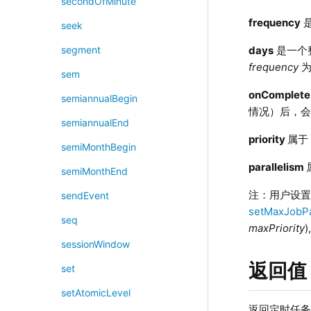
secondOfMinute
frequency
是
seek
days
是一个
segment
frequency
为
sem
onComplete
semiannualBegin
情况）后，
semiannualEnd
priority
属于
semiMonthBegin
parallelism
semiMonthEnd
注：用户设
sendEvent
setMaxJobPa
seq
maxPriority
)
sessionWindow
返回值
set
setAtomicLevel
返回定时任务