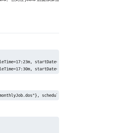
leTime=17:23m, startDate=2018.01.01, endDate=2018.12.31, 
leTime=17:30m, startDate=2018.01.01, endDate=2018.12.31,
monthlyJob.dos"}, scheduleTime=17:23m, startDate=2018.01