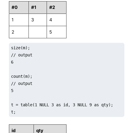
#0
#1
#2
1
3
4
2
5
size(m);

// output

6

count(m);

// output

5

t = table(1 NULL 3 as id, 3 NULL 9 as qty);

t;
id
qty