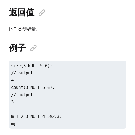
返回值
INT 类型标量。
例子
size(3 NULL 5 6);

// output

4

count(3 NULL 5 6);

// output

3

m=1 2 3 NULL 4 5$2:3;

m;