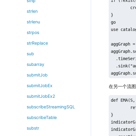
if (!exist
strip
	createCatalog("orca")

strlen
}

strlenu
go

use catalo
strpos
strReplace
aggGraph =
aggGraph.s
sub
  .timeSer
subarray
  .sink("a
aggGraph.s
submitJob
submitJobEx
在另一个流
submitJobEx2
def EMA(S, 
subscribeStreamingSQL
	return ::ewmMean(S, span = N, adjust = false)

}

subscribeTable
indicatorG
substr
indicatorG