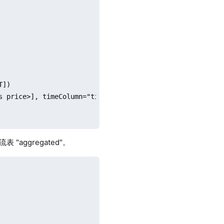
])

s price>], timeColumn="time", keyColumn="sym")

表 "aggregated"。