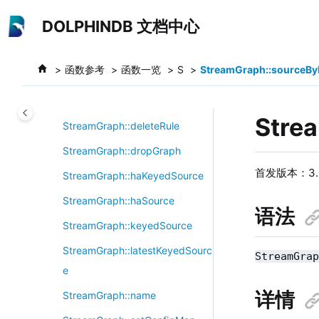
stopSubEngine
跳转到主要内容
DOLPHINDB 文档中心
stopTimerEngine
streamEngineParser
函数参考
函数一览
S
StreamGraph::sourceB
streamEventSerializer
streamFilter
Stre
StreamGraph::deleteRule
StreamGraph::dropGraph
首发版本：3.0
StreamGraph::haKeyedSource
StreamGraph::haSource
语法
StreamGraph::keyedSource
StreamGraph::latestKeyedSourc
StreamGra
e
详情
StreamGraph::name