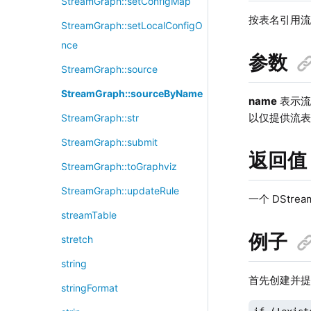
StreamGraph::setConfigMap
按表名引用流
StreamGraph::setLocalConfigO
nce
参数
StreamGraph::source
StreamGraph::sourceByName
name
表示流表
以仅提供流表名
StreamGraph::str
StreamGraph::submit
返回值
StreamGraph::toGraphviz
StreamGraph::updateRule
一个 DStre
streamTable
例子
stretch
string
首先创建并提交流
stringFormat