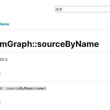
yName
amGraph::sourceByName
0.3
ph::sourceByName(name)