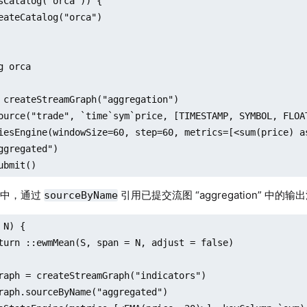
sCatalog("orca")) {

g orca

 createStreamGraph("aggregation")

ource("trade", `time`sym`price, [TIMESTAMP, SYMBOL, FLOAT
iesEngine(windowSize=60, step=60, metrics=[<sum(price) a
ggregated")

ubmit()
图中，通过
引用已提交流图 “aggregation” 中的输出流
sourceByName
N) {

raph = createStreamGraph("indicators")

raph.sourceByName("aggregated")
