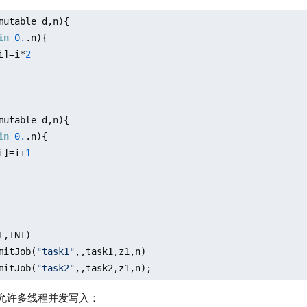
l32(
1.23
3
3.14
, 
3
)

mutable d,n){

,true);

in
0.
.n){

i]=i*
2
mutable d,n){

in
0.
.n){

i]=i+
1
T,INT)

mitJob(
"task1"
,,task1,z1,n)

mitJob(
"task2"
,,task2,z1,n);
2 允许多线程并发写入：