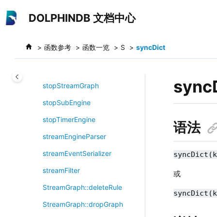
stdp
跳转到主要内容
DOLPHINDB 文档中心
stl
stopClusterReplication
函数参考
函数一览
S
syncDict
stopDataNode
stopHeapSample
sync
stopStreamGraph
stopSubEngine
stopTimerEngine
语法
streamEngineParser
streamEventSerializer
syncDict(
streamFilter
或
StreamGraph::deleteRule
syncDict(
StreamGraph::dropGraph