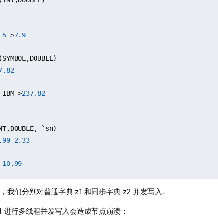
 
5
->
7.9
(SYMBOL,DOUBLE)

7.82
 IBM->
237.82
NT,DOUBLE, `sn)

.99
2.33
 
10.99
，我们分别对普通字典 z1 和同步字典 z2 并发写入。
ECIMAL32 类型的向量，将 y 作为 value 值创建有序字典 z

z1 进行多线程并发写入会造成节点崩溃：