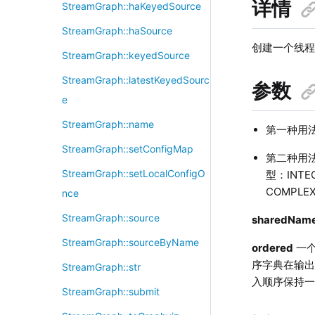
详情
StreamGraph::haKeyedSource
StreamGraph::haSource
创建一个线
StreamGraph::keyedSource
StreamGraph::latestKeyedSourc
参数
e
StreamGraph::name
第一种用
StreamGraph::setConfigMap
第二种用
StreamGraph::setLocalConfigO
型：INTE
COMPLE
nce
StreamGraph::source
sharedNam
StreamGraph::sourceByName
ordered
一个
序字典在输
StreamGraph::str
入顺序保持
StreamGraph::submit