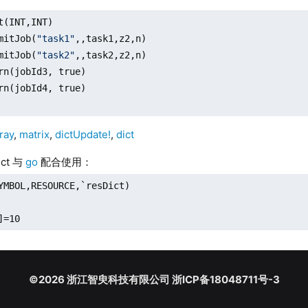
t(INT,INT)

mitJob(
"task1"
,,task1,z2,n)

mitJob(
"task2"
,,task2,z2,n)

rn(jobId3, true)

rn(jobId4, true)

ray
,
matrix
,
dictUpdate!
,
dict
ict 与
go
配合使用：
YMBOL,RESOURCE,`resDict)

]=10
©2026 浙江智臾科技有限公司 浙ICP备18048711号-3