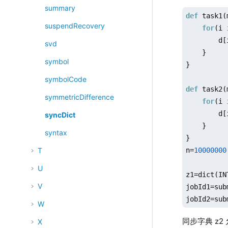
y = decima
summary
def
 task1(
z=dict(x,y
suspendRecovery
for
(i 
z;

        d[
svd
    }

1
->
1.230
symbol
}

3
->
3.000
2
->
3.140
symbolCode
def
 task2(
*/
symmetricDifference
for
(i 
        d[
syncDict
    }

syntax
}

n=
10000000
T
U
z1=dict(IN
V
jobId1=sub
jobId2=sub
W
同步字典 z
X