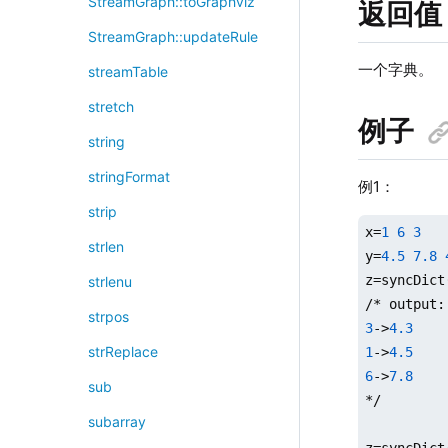
StreamGraph::toGraphviz
返回值
StreamGraph::updateRule
一个字典。
streamTable
stretch
例子
string
stringFormat
例1：
strip
x=
1
6
3
strlen
y=
4.5
7.8
z=syncDict
strlenu
strpos
3
->
4.3
strReplace
1
->
4.5
6
->
7.8
sub
*/

subarray
z=syncDict