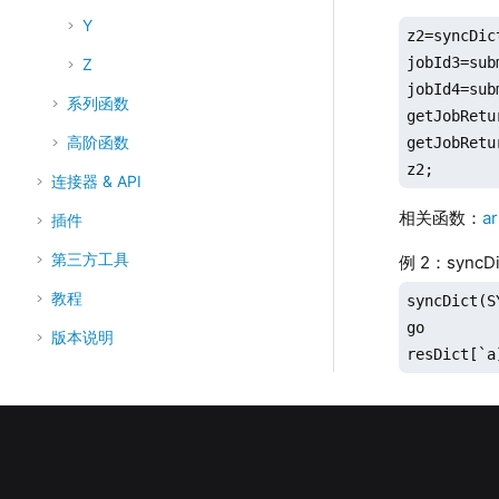
Y
z2=syncDic
jobId3=sub
Z
jobId4=sub
系列函数
getJobRetu
高阶函数
getJobRetu
z2;
连接器 & API
相关函数：
ar
插件
第三方工具
例 2：syncD
教程
syncDict(S
go

版本说明
resDict[`a