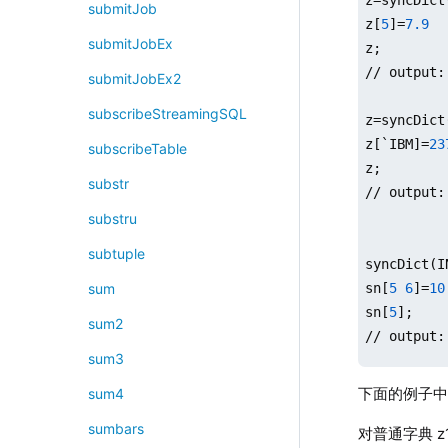
submitJob
z[
5
]=
7.9
submitJobEx
z;

// output:
submitJobEx2
subscribeStreamingSQL
z=syncDict
z[`IBM]=
23
subscribeTable
z;

substr
// output:
substru
subtuple
syncDict(I
sn[
5
6
]=
10
sum
sn[
5
];

sum2
// output:
sum3
下面的例子中
sum4
// y 为 D
sumbars
对普通字典 
x=
1
3
2