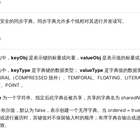
程安全的同步字典。同步字典允许多个线程对其进行并发读写。
法中，
keyObj
是表示键的标量或向量，
valueObj
是表示值的标量或
法中，
keyType
是字典键的数据类型；
valueType
是字典值的数据
GRAL（COMPRESSED 除外）、TEMPORAL、FLOATING、LI
X、POINT 。
e
为一个字符串。指定后此字典会被共享，共享的字典名为
shared
布尔值，默认为 false，表示创建一个无序字典。当
ordered
= t
出或进行遍历时，其键值对不保留输入时的顺序；有序字典在输出或
一致。