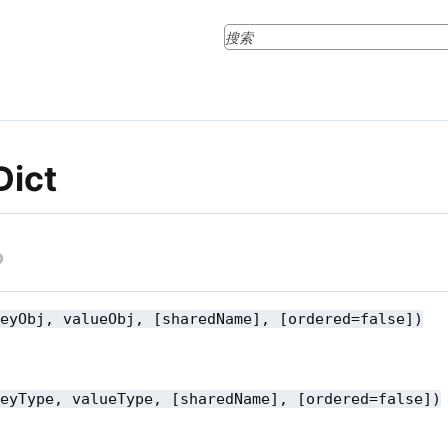
Dict
keyObj, valueObj, [sharedName], [ordered=false])
keyType, valueType, [sharedName], [ordered=false])