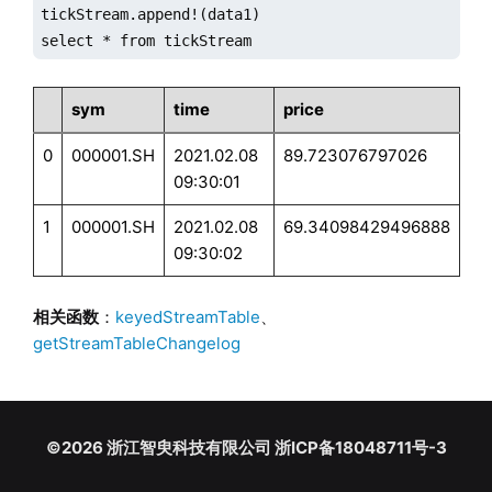
tickStream.append!(data1)

select * from tickStream
sym
time
price
0
000001.SH
2021.02.08
89.723076797026
09:30:01
1
000001.SH
2021.02.08
69.34098429496888
09:30:02
相关函数
：
keyedStreamTable
、
getStreamTableChangelog
©2026 浙江智臾科技有限公司 浙ICP备18048711号-3