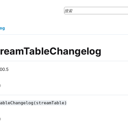
log
treamTableChangelog
0.5
TableChangelog(streamTable)