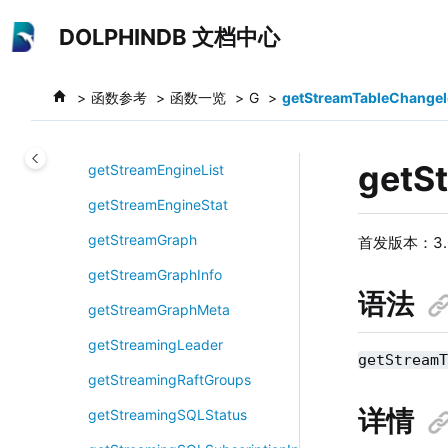
跳转到主要内容
getSnapshotMsgId
DOLPHINDB 文档中心
getSparseReactiveMetrics
函数参考
函数一览
G
getStreamTableChange
getStatelessMetrics
getStreamEngine
getS
getStreamEngineList
getStreamEngineStat
getStreamGraph
首发版本：3.0
getStreamGraphInfo
语法
getStreamGraphMeta
getStreamingLeader
getStream
getStreamingRaftGroups
详情
getStreamingSQLStatus