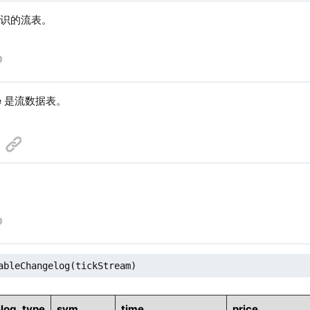
标识的流表。
e
是流数据表。
ableChangelog(tickStream)
log_type
sym
time
price