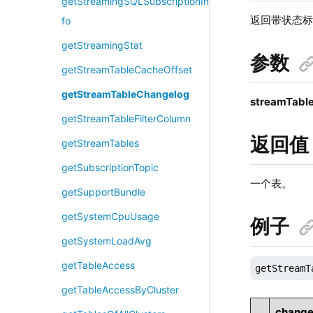
getStreamingSQLSubscriptionIn
返回带状态
fo
getStreamingStat
参数
getStreamTableCacheOffset
getStreamTableChangelog
streamTabl
getStreamTableFilterColumn
返回值
getStreamTables
getSubscriptionTopic
一个表。
getSupportBundle
getSystemCpuUsage
例子
getSystemLoadAvg
getTableAccess
getStreamT
getTableAccessByCluster
change