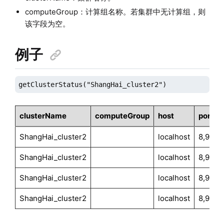
computeGroup：计算组名称。若集群中无计算组，则
该字段为空。
例子
getClusterStatus("ShangHai_cluster2")
clusterName
computeGroup
host
port
ShangHai_cluster2
localhost
8,921
ShangHai_cluster2
localhost
8,923
ShangHai_cluster2
localhost
8,922
ShangHai_cluster2
localhost
8,920