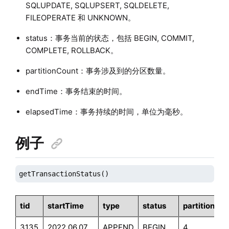
SQLUPDATE, SQLUPSERT, SQLDELETE,
FILEOPERATE 和 UNKNOWN。
status：事务当前的状态，包括 BEGIN, COMMIT,
COMPLETE, ROLLBACK。
partitionCount：事务涉及到的分区数量。
endTime：事务结束的时间。
elapsedTime：事务持续的时间，单位为毫秒。
例子
getTransactionStatus()
tid
startTime
type
status
partitionCo
3135
2022.06.07
APPEND
BEGIN
4