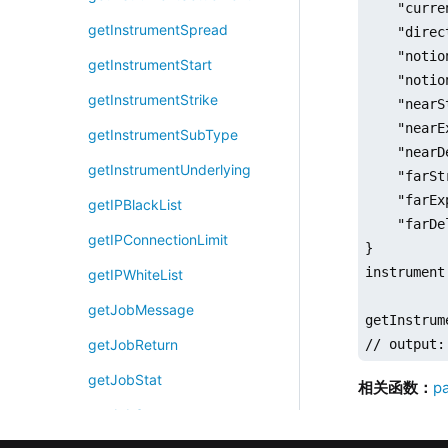
    "curre
getInstrumentSpread
    "direc
    "notio
getInstrumentStart
    "notio
getInstrumentStrike
    "nearS
    "nearE
getInstrumentSubType
    "nearD
getInstrumentUnderlying
    "farSt
    "farEx
getIPBlackList
    "farDe
getIPConnectionLimit
}

instrument
getIPWhiteList
getJobMessage
getInstrum
// output:
getJobReturn
getJobStat
相关函数：
p
getJobStatus