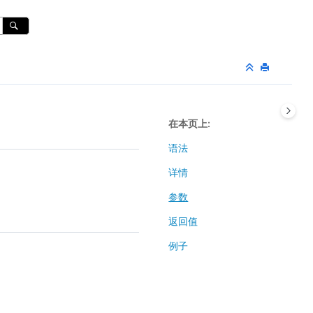
在本页上
语法
详情
参数
返回值
例子