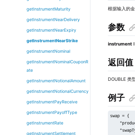
根据输入的
getInstrumentMaturity
getInstrumentNearDelivery
参数
getInstrumentNearExpiry
getInstrumentNearStrike
instrument
getInstrumentNominal
返回值
getInstrumentNominalCouponR
ate
DOUBLE 
getInstrumentNotionalAmount
getInstrumentNotionalCurrency
例子
getInstrumentPayReceive
getInstrumentPayoffType
swap = {

getInstrumentRate
    "produ
    "swapT
getInstrumentSettlement