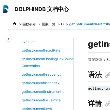
getInstrumentFarDelivery
跳转到主要内容
DOLPHINDB 文档中心
getInstrumentFarExpiry
getInstrumentFarStrike
函数参考
函数一览
G
getInstrumentNearStrik
getInstrumentField
getInstrumentFixedDayCountCo
getI
nvention
getInstrumentFixedRate
getInstrumentFloatingDayCount
首发版本：3.0
Convention
语法
getInstrumentFrequency
getInstrumentIborIndex
getInstru
getInstrumentInstrumentId
getInstrumentIssuePrice
详情
getInstrumentKeys