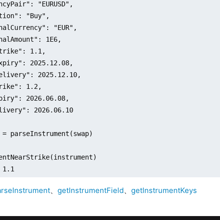
ncyPair": "EURUSD",

tion": "Buy",

nalCurrency": "EUR",

nalAmount": 1E6,

trike": 1.1,

xpiry": 2025.12.08,

elivery": 2025.12.10,

rike": 1.2,

piry": 2026.06.08,

livery": 2026.06.10

 = parseInstrument(swap)

entNearStrike(instrument)

 1.1
arseInstrument
、
getInstrumentField
、
getInstrumentKeys