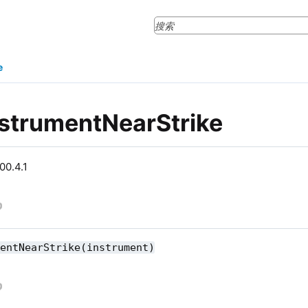
e
nstrumentNearStrike
0.4.1
mentNearStrike(instrument)