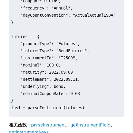
    "coupon": 0.0149,

    "frequency": "Annual",

    "dayCountConvention": "ActualActualISDA"

}

futures =  {

    "productType": "Futures",

    "futuresType": "BondFutures",

    "instrumentId": "T2509",

    "nominal": 100.0,

    "maturity": 2022.09.09,

    "settlement": 2022.09.11,

    "underlying": bond,

    "nominalCouponRate": 0.03

}

ins1 = parseInstrument(futures)

option = {

相关函数：
parseInstrument
、
getInstrumentField
、
    "productType": "Option",

getInstrumentKeys