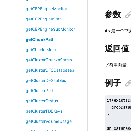
getCEPEngineMonitor
参数
getCEPEngineStat
getCEPEngineSubMonitor
ds
是一个或
getChunkPath
返回值
getChunksMeta
getClusterChunksStatus
字符串向量
getClusterDFSDatabases
例子
getClusterDFSTables
getClusterPerf
if(existsD
getClusterStatus
  dropData
getClusterTDEKeys
}

getClusterVolumeUsage
db=databas