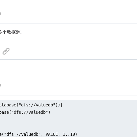
多个数据源。
。
atabase("dfs://valuedb")){

base("dfs://valuedb")

e("dfs://valuedb", VALUE, 1..10)
