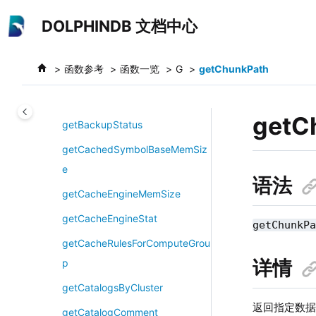
getAuditLog
跳转到主要内容
DOLPHINDB 文档中心
getAuthenticatedUsers
getAuthenticatedUserTicket
函数参考
函数一览
G
getChunkPath
getBackupList
getBackupMeta
getC
getBackupStatus
getCachedSymbolBaseMemSiz
e
语法
getCacheEngineMemSize
getCacheEngineStat
getChunkP
getCacheRulesForComputeGrou
详情
p
getCatalogsByCluster
返回指定数
getCatalogComment