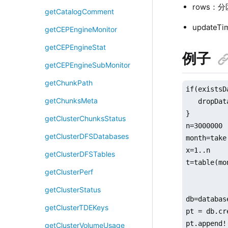
rows：
getCatalogComment
update
getCEPEngineMonitor
getCEPEngineStat
例子
getCEPEngineSubMonitor
getChunkPath
if(existsD
getChunksMeta
   dropDat
}

getClusterChunksStatus
n=3000000

getClusterDFSDatabases
month=take
x=1..n

getClusterDFSTables
t=table(mo
getClusterPerf
getClusterStatus
db=databas
getClusterTDEKeys
pt = db.cr
pt.append!(
getClusterVolumeUsage