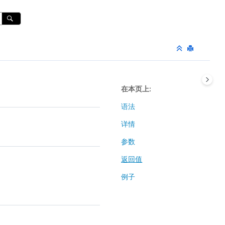
在本页上
语法
详情
参数
返回值
例子