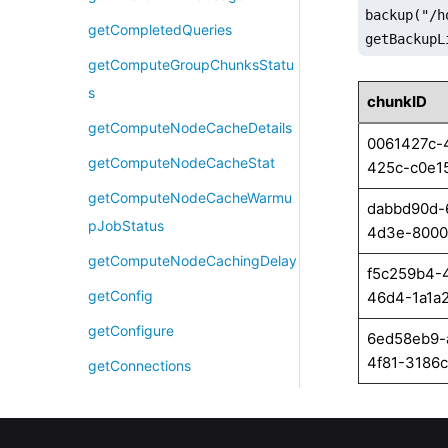
backup("/h
getCompletedQueries
getBackupL
getComputeGroupChunksStatu
s
chunkID
getComputeNodeCacheDetails
0061427c-
getComputeNodeCacheStat
425c-c0e1
getComputeNodeCacheWarmu
dabbd90d-
pJobStatus
4d3e-8000
getComputeNodeCachingDelay
f5c259b4-
getConfig
46d4-1a1a
getConfigure
6ed58eb9-
4f81-3186
getConnections
getConsoleJobs
getControllerAlias