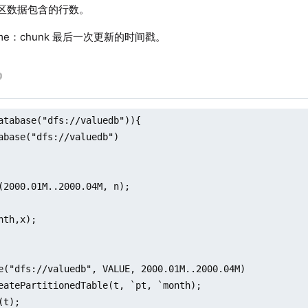
分区数据包含的行数。
Time：chunk 最后一次更新的时间戳。
atabase("dfs://valuedb")){

abase("dfs://valuedb")

(2000.01M..2000.04M, n);

nth,x);

e("dfs://valuedb", VALUE, 2000.01M..2000.04M)

eatePartitionedTable(t, `pt, `month);

t);
