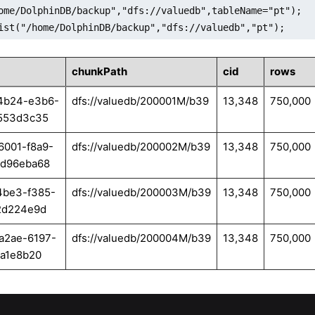
ome/DolphinDB/backup","dfs://valuedb",tableName="pt");

ist("/home/DolphinDB/backup","dfs://valuedb","pt");
chunkPath
cid
rows
4b24-e3b6-
dfs://valuedb/200001M/b39
13,348
750,000
553d3c35
6001-f8a9-
dfs://valuedb/200002M/b39
13,348
750,000
d96eba68
4be3-f385-
dfs://valuedb/200003M/b39
13,348
750,000
2d224e9d
a2ae-6197-
dfs://valuedb/200004M/b39
13,348
750,000
ca1e8b20