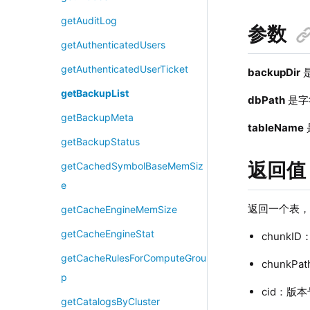
getAuditLog
参数
getAuthenticatedUsers
getAuthenticatedUserTicket
backupDir
getBackupList
dbPath
是字
getBackupMeta
tableName
getBackupStatus
返回值
getCachedSymbolBaseMemSiz
e
返回一个表
getCacheEngineMemSize
getCacheEngineStat
chunkI
getCacheRulesForComputeGrou
chunk
p
cid：版
getCatalogsByCluster