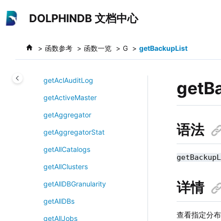
跳转到主要内容
genOutputColumnsForOBSnaps
DOLPHINDB 文档中心
hotEngine
genShortGenomeSeq
函数参考
函数一览
G
getBackupList
geoWithin
getAclAuditLog
getB
getActiveMaster
getAggregator
语法
getAggregatorStat
getAllCatalogs
getBackup
getAllClusters
详情
getAllDBGranularity
getAllDBs
查看指定分
getAllJobs