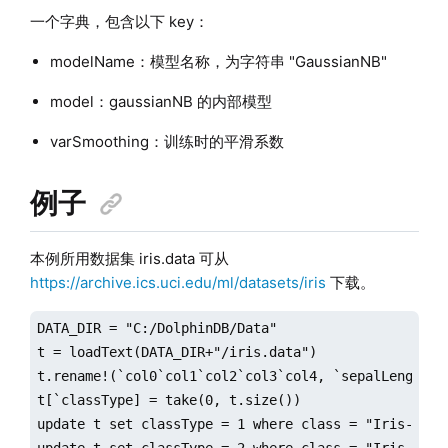
一个字典，包含以下 key：
modelName：模型名称，为字符串 "GaussianNB"
model：gaussianNB 的内部模型
varSmoothing：训练时的平滑系数
例子
本例所用数据集 iris.data 可从
https://archive.ics.uci.edu/ml/datasets/iris
下载。
DATA_DIR = "C:/DolphinDB/Data"

t = loadText(DATA_DIR+"/iris.data")

t.rename!(`col0`col1`col2`col3`col4, `sepalLength`se
t[`classType] = take(0, t.size())

update t set classType = 1 where class = "Iris-versi
update t set classType = 2 where class = "Iris-virgi