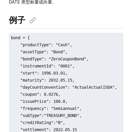
DATE 类型标量或向量。
例子
bond = {

    "productType": "Cash",

    "assetType": "Bond",

    "bondType": "ZeroCouponBond",

    "instrumentId": "0001",

    "start": 1996.03.01,

    "maturity": 2032.05.15,

    "dayCountConvention": "ActualActualISDA",

    "coupon": 0.0276,

    "issuePrice": 100.0,

    "frequency": "Semiannual",

    "subType":"TREASURY_BOND",

    "creditRating":"B",

    "settlement": 2022.05.15 
