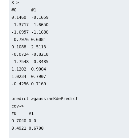
X->

#0      #1     

0.1460  -0.1659

-1.3717 -1.6650

-1.6957 -1.1680

-0.7976 0.6081 

0.1088  2.5113 

-0.0724 -0.8210

-1.7548 -0.3485

1.1202  0.9004 

1.0234  0.7907 

-0.4256 0.7169 

predict->gaussianKdePredict

cov->

#0     #1    

0.7040 0.0   

0.4921 0.6700
