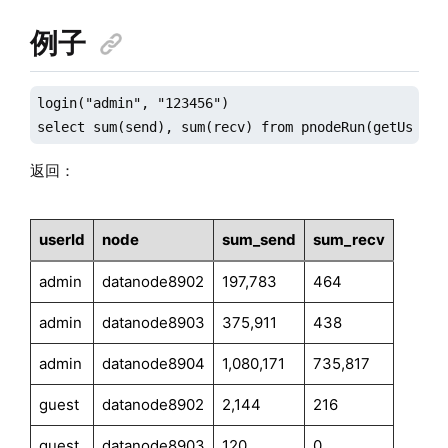
例子
login("admin", "123456")

select sum(send), sum(recv) from pnodeRun(getUserHa
返回：
userId
node
sum_send
sum_recv
admin
datanode8902
197,783
464
admin
datanode8903
375,911
438
admin
datanode8904
1,080,171
735,817
guest
datanode8902
2,144
216
guest
datanode8903
120
0