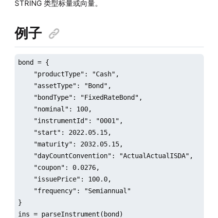
STRING 类型标量或向量。
例子
bond = {

    "productType": "Cash",

    "assetType": "Bond",

    "bondType": "FixedRateBond",

    "nominal": 100,

    "instrumentId": "0001",

    "start": 2022.05.15,

    "maturity": 2032.05.15,

    "dayCountConvention": "ActualActualISDA",

    "coupon": 0.0276,

    "issuePrice": 100.0,

    "frequency": "Semiannual"

}

ins = parseInstrument(bond)
