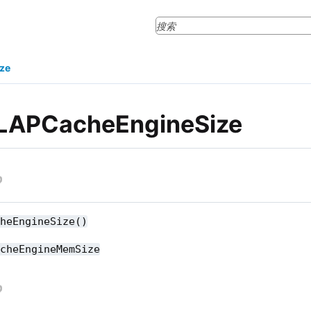
ze
LAPCacheEngineSize
cheEngineSize()
acheEngineMemSize