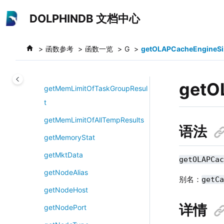
getLocalIOTDBStaticTable
跳转到主要内容
DOLPHINDB 文档中心
getMarketCalendar
getMasterReplicationStatus
函数参考
函数一览
G
getOLAPCacheEngineSi
getMCPPrompt
getMemLimitOfQueryResult
getO
getMemLimitOfTaskGroupResul
t
getMemLimitOfAllTempResults
语法
getMemoryStat
getMktData
getOLAPCa
getNodeAlias
别名：
getC
getNodeHost
详情
getNodePort