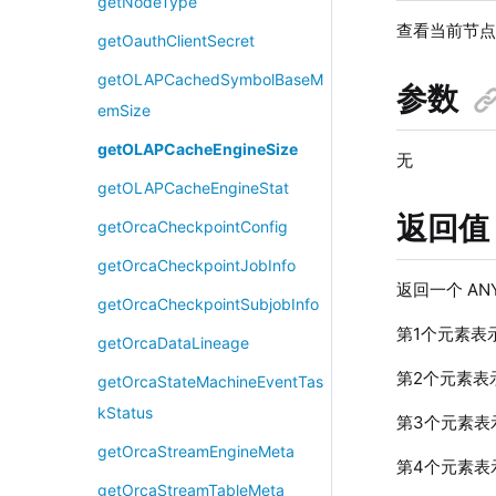
getNodeType
查看当前节点下
getOauthClientSecret
getOLAPCachedSymbolBaseM
参数
emSize
getOLAPCacheEngineSize
无
getOLAPCacheEngineStat
返回值
getOrcaCheckpointConfig
getOrcaCheckpointJobInfo
返回一个 ANY
getOrcaCheckpointSubjobInfo
第1个元素表示
getOrcaDataLineage
第2个元素表示
getOrcaStateMachineEventTas
kStatus
第3个元素表
getOrcaStreamEngineMeta
第4个元素表示
getOrcaStreamTableMeta