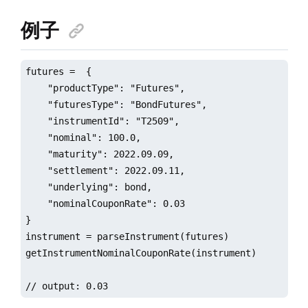
例子
futures =  {

    "productType": "Futures",

    "futuresType": "BondFutures",

    "instrumentId": "T2509",  

    "nominal": 100.0,

    "maturity": 2022.09.09,

    "settlement": 2022.09.11,

    "underlying": bond,

    "nominalCouponRate": 0.03  

}

instrument = parseInstrument(futures)

getInstrumentNominalCouponRate(instrument)

// output: 0.03