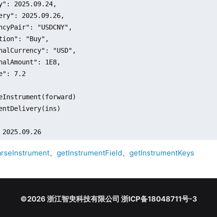
y": 2025.09.24,

ery": 2025.09.26,

ncyPair": "USDCNY",

tion": "Buy",

nalCurrency": "USD",

nalAmount": 1E8,

e": 7.2

eInstrument(forward)

entDelivery(ins)

 2025.09.26
arseInstrument
、
getInstrumentField
、
getInstrumentKeys
©2026 浙江智臾科技有限公司 浙ICP备18048711号-3