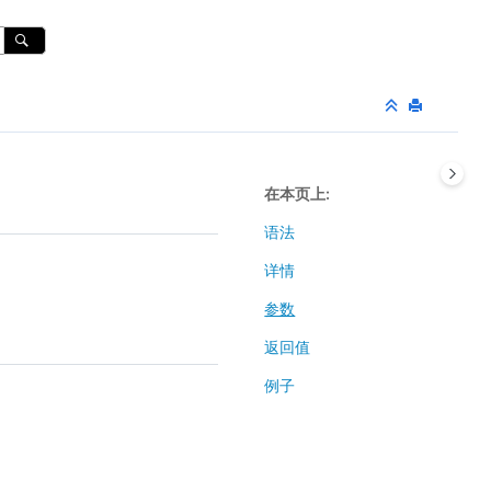
在本页上
语法
详情
参数
返回值
例子