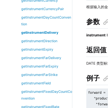
getInstrumentCurrency
根据输入的金融
getInstrumentCurrencyPair
getInstrumentDayCountConven
参数
tion
getInstrumentDelivery
instrument
getInstrumentDirection
返回值
getInstrumentExpiry
getInstrumentFarDelivery
DATE 类型
getInstrumentFarExpiry
getInstrumentFarStrike
例子
getInstrumentField
getInstrumentFixedDayCountCo
forward =  
nvention
   "produc
    "forwa
getInstrumentFixedRate