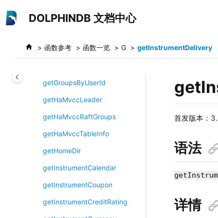
跳转到主要内容
getGroupAccess
DOLPHINDB 文档中心
getGroupAccessByCluster
函数参考
函数一览
G
getInstrumentDelivery
getGroupList
getGroupListOfAllClusters
getIn
getGroupsByUserId
getHaMvccLeader
getHaMvccRaftGroups
首发版本：3.0
getHaMvccTableInfo
语法
getHomeDir
getInstrumentCalendar
getInstru
getInstrumentCoupon
详情
getInstrumentCreditRating