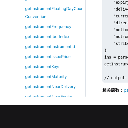
    "expir
getInstrumentFloatingDayCount
    "deliv
    "curre
Convention
    "direc
getInstrumentFrequency
    "notio
getInstrumentIborIndex
    "notio
    "strik
getInstrumentInstrumentId
}

getInstrumentIssuePrice
ins = pars
getInstrum
getInstrumentKeys
getInstrumentMaturity
// output:
getInstrumentNearDelivery
相关函数：
p
getInstrumentNearExpiry
getInstrumentNearStrike
getInstrumentNominal
getInstrumentNominalCouponR