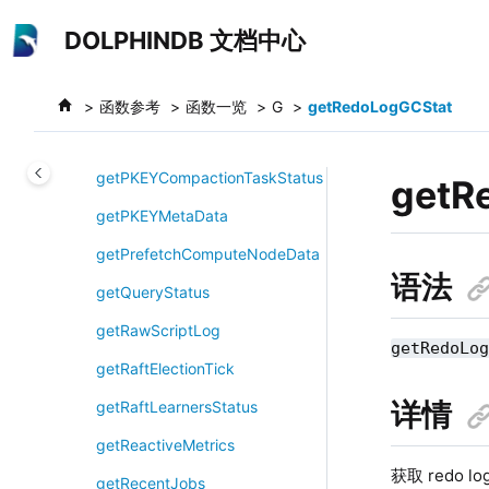
跳转到主要内容
getOS
DOLPHINDB 文档中心
getOSBit
getPerf
函数参考
函数一览
G
getRedoLogGCStat
getPersistenceMeta
getPKEYCompactionTaskStatus
getR
getPKEYMetaData
getPrefetchComputeNodeData
语法
getQueryStatus
getRawScriptLog
getRedoLo
getRaftElectionTick
详情
getRaftLearnersStatus
getReactiveMetrics
获取 redo 
getRecentJobs