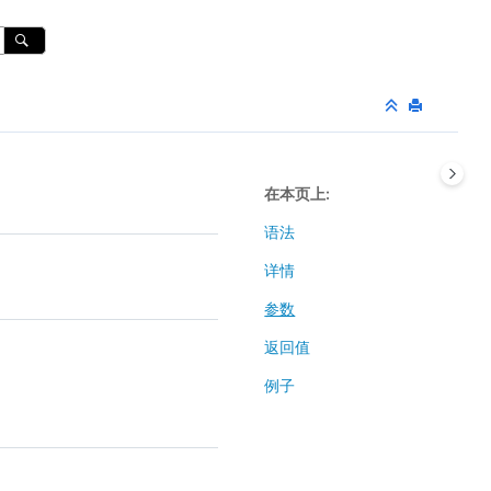
在本页上
语法
详情
参数
返回值
例子