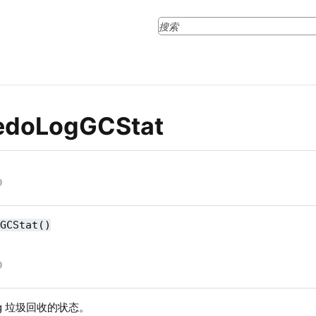
edoLogGCStat
gGCStat()
log 垃圾回收的状态。