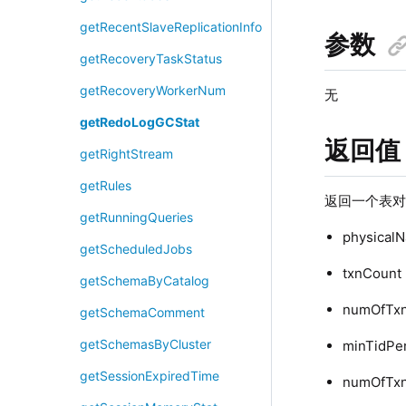
getRecentSlaveReplicationInfo
参数
getRecoveryTaskStatus
getRecoveryWorkerNum
无
getRedoLogGCStat
返回值
getRightStream
getRules
返回一个表
getRunningQueries
physic
getScheduledJobs
txnCou
getSchemaByCatalog
numOfT
getSchemaComment
getSchemasByCluster
minTid
getSessionExpiredTime
numOfT