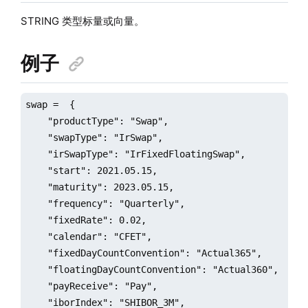
STRING 类型标量或向量。
例子
swap =  {

    "productType": "Swap",

    "swapType": "IrSwap",

    "irSwapType": "IrFixedFloatingSwap",

    "start": 2021.05.15,

    "maturity": 2023.05.15,

    "frequency": "Quarterly",

    "fixedRate": 0.02,

    "calendar": "CFET", 

    "fixedDayCountConvention": "Actual365",

    "floatingDayCountConvention": "Actual360",

    "payReceive": "Pay",

    "iborIndex": "SHIBOR_3M",
