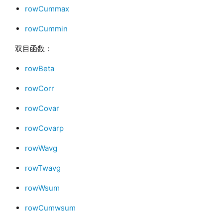
rowCummax
rowCummin
双目函数：
rowBeta
rowCorr
rowCovar
rowCovarp
rowWavg
rowTwavg
rowWsum
rowCumwsum