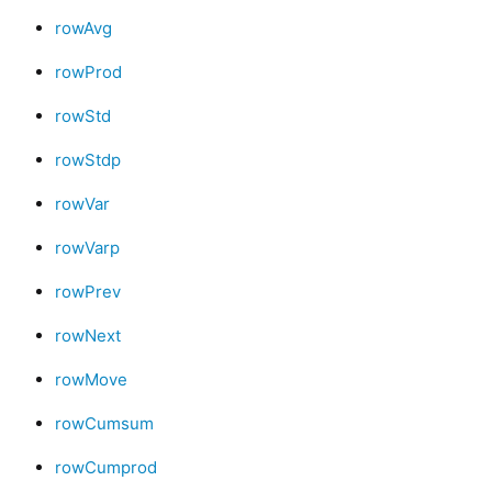
rowAvg
rowProd
rowStd
rowStdp
rowVar
rowVarp
rowPrev
rowNext
rowMove
rowCumsum
rowCumprod