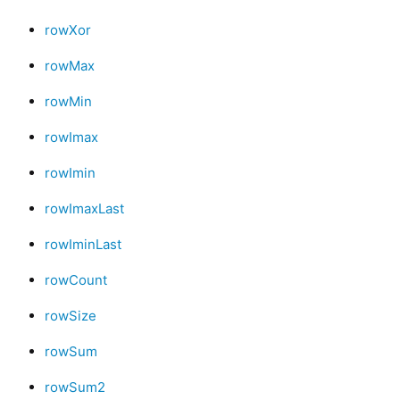
rowXor
rowMax
rowMin
rowImax
rowImin
rowImaxLast
rowIminLast
rowCount
rowSize
rowSum
rowSum2