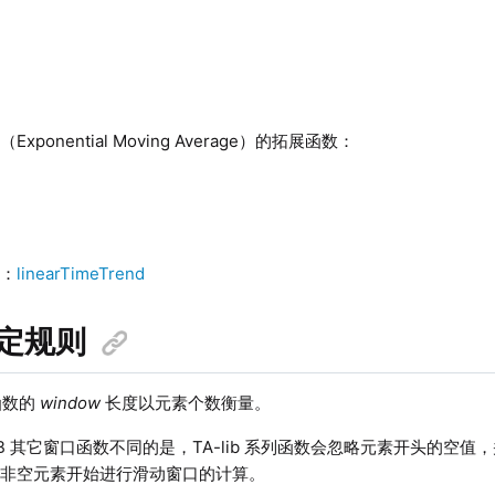
xponential Moving Average）的拓展函数：
归：
linearTimeTrend
定规则
列函数的
window
长度以元素个数衡量。
inDB 其它窗口函数不同的是，TA-lib 系列函数会忽略元素开头的
个非空元素开始进行滑动窗口的计算。