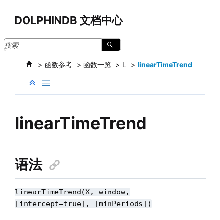
跳转到主要内容
DOLPHINDB 文档中心
函数参考
函数一览
L
linearTimeTrend
linearTimeTrend
语法
linearTimeTrend(X, window,
[intercept=true], [minPeriods])