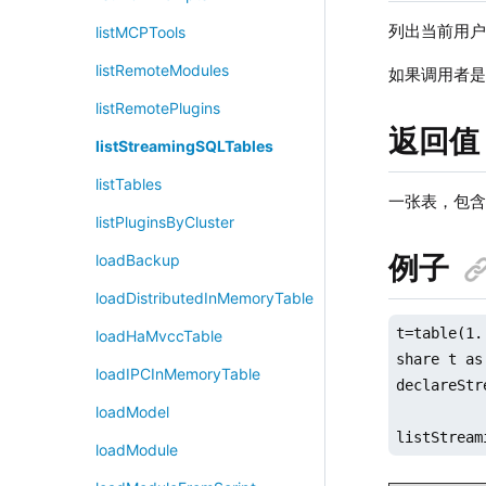
列出当前用
listMCPTools
listRemoteModules
如果调用者是
listRemotePlugins
返回值
listStreamingSQLTables
listTables
一张表，包含如
listPluginsByCluster
例子
loadBackup
loadDistributedInMemoryTable
t=table(1.
loadHaMvccTable
share t as 
loadIPCInMemoryTable
declareStr
loadModel
listStream
loadModule