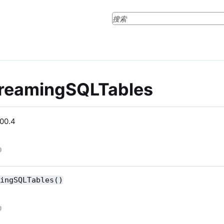
StreamingSQLTables
0.4
mingSQLTables()