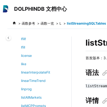
跳转到主要内容
latestKeyedStreamTable
DOLPHINDB 文档中心
latestKeyedTable
le
函数参考
函数一览
L
listStreamingSQLTables
left
lfill!
list
lfill
license
首发版本：3.0
like
语法
linearInterpolateFit
linearTimeTrend
listStrea
linprog
listAllMarkets
详情
listMCPPrompts