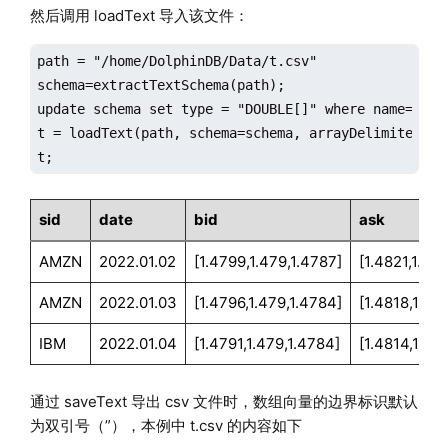
然后调用 loadText 导入该文件：
path = "/home/DolphinDB/Data/t.csv"

schema=extractTextSchema(path);

update schema set type = "DOUBLE[]" where name="bid"
t = loadText(path, schema=schema, arrayDelimiter=","
t;
sid
date
bid
ask
AMZN
2022.01.02
[1.4799,1.479,1.4787]
[1.4821,1.48
AMZN
2022.01.03
[1.4796,1.479,1.4784]
[1.4818,1.482
IBM
2022.01.04
[1.4791,1.479,1.4784]
[1.4814,1.481
通过 saveText 导出 csv 文件时，数组向量的边界标识默认
为双引号（”），本例中 t.csv 的内容如下