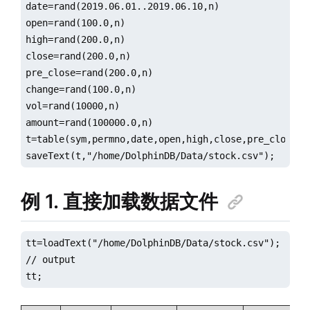
date=rand(2019.06.01..2019.06.10,n)

open=rand(100.0,n)

high=rand(200.0,n)

close=rand(200.0,n)

pre_close=rand(200.0,n)

change=rand(100.0,n)

vol=rand(10000,n)

amount=rand(100000.0,n)

t=table(sym,permno,date,open,high,close,pre_close,ch
saveText(t,"/home/DolphinDB/Data/stock.csv");
例 1. 直接加载数据文件
tt=loadText("/home/DolphinDB/Data/stock.csv");

// output

tt;