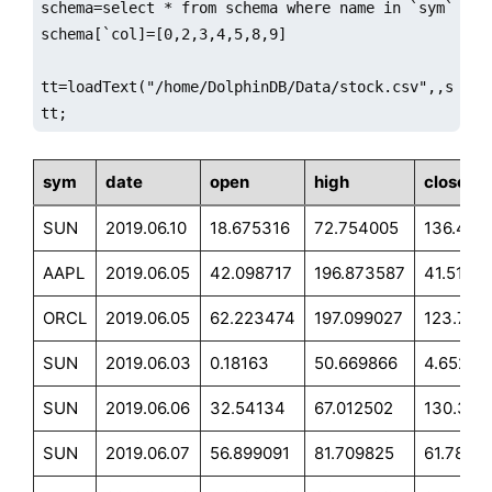
schema=select * from schema where name in `sym`date`
schema[`col]=[0,2,3,4,5,8,9]

tt=loadText("/home/DolphinDB/Data/stock.csv",,schema
tt;
sym
date
open
high
close
SUN
2019.06.10
18.675316
72.754005
136.463
AAPL
2019.06.05
42.098717
196.873587
41.5138
ORCL
2019.06.05
62.223474
197.099027
123.785
SUN
2019.06.03
0.18163
50.669866
4.65209
SUN
2019.06.06
32.54134
67.012502
130.312
SUN
2019.06.07
56.899091
81.709825
61.7861