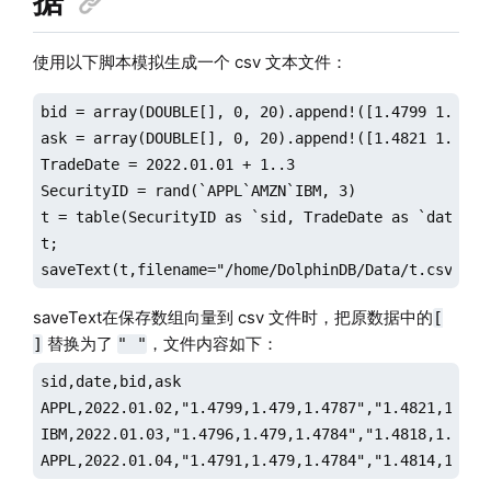
据
使用以下脚本模拟生成一个 csv 文本文件：
bid = array(DOUBLE[], 0, 20).append!([1.4799 1.479 
ask = array(DOUBLE[], 0, 20).append!([1.4821 1.4825
TradeDate = 2022.01.01 + 1..3

SecurityID = rand(`APPL`AMZN`IBM, 3)

t = table(SecurityID as `sid, TradeDate as `date, bi
t;

saveText(t,filename="/home/DolphinDB/Data/t.csv",de
saveText在保存数组向量到 csv 文件时，把原数据中的
[
替换为了
，文件内容如下：
]
" "
sid,date,bid,ask

APPL,2022.01.02,"1.4799,1.479,1.4787","1.4821,1.4825
IBM,2022.01.03,"1.4796,1.479,1.4784","1.4818,1.482,1
APPL,2022.01.04,"1.4791,1.479,1.4784","1.4814,1.481