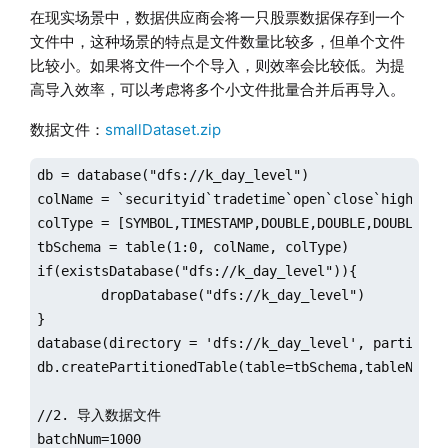
在现实场景中，数据供应商会将一只股票数据保存到一个
文件中，这种场景的特点是文件数量比较多，但单个文件
比较小。如果将文件一个个导入，则效率会比较低。为提
高导入效率，可以考虑将多个小文件批量合并后再导入。
数据文件：
smallDataset.zip
db = database("dfs://k_day_level")

colName = `securityid`tradetime`open`close`high`low`
colType = [SYMBOL,TIMESTAMP,DOUBLE,DOUBLE,DOUBLE,DOU
tbSchema = table(1:0, colName, colType)

if(existsDatabase("dfs://k_day_level")){

	dropDatabase("dfs://k_day_level")

}

database(directory = 'dfs://k_day_level', partition
db.createPartitionedTable(table=tbSchema,tableName=`
//2. 导入数据文件

batchNum=1000 
