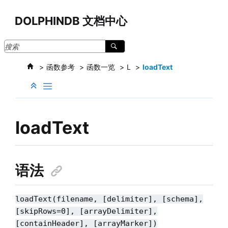
跳转到主要内容
DOLPHINDB 文档中心
函数参考
函数一览
L
loadText
loadText
语法
loadText(filename, [delimiter], [schema],
[skipRows=0]
, [arrayDelimiter],
[containHeader], [arrayMarker]
)