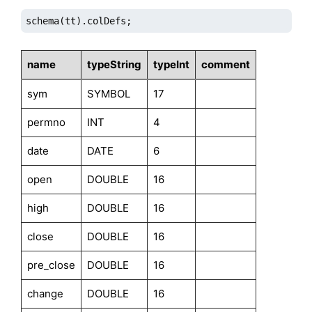
schema(tt).colDefs;
name
typeString
typeInt
comment
sym
SYMBOL
17
permno
INT
4
date
DATE
6
open
DOUBLE
16
high
DOUBLE
16
close
DOUBLE
16
pre_close
DOUBLE
16
change
DOUBLE
16