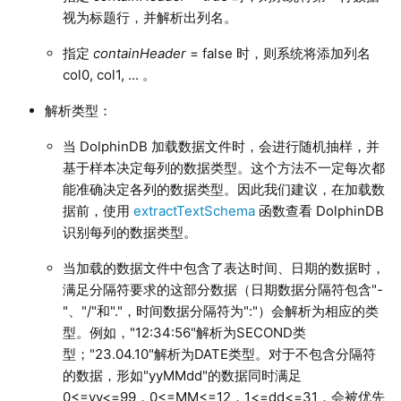
视为标题行，并解析出列名。
指定
containHeader
= false 时，则系统将添加列名
col0, col1, ... 。
解析类型：
当 DolphinDB 加载数据文件时，会进行随机抽样，并
基于样本决定每列的数据类型。这个方法不一定每次都
能准确决定各列的数据类型。因此我们建议，在加载数
据前，使用
extractTextSchema
函数查看 DolphinDB
识别每列的数据类型。
当加载的数据文件中包含了表达时间、日期的数据时，
满足分隔符要求的这部分数据（日期数据分隔符包含"-
"、"/"和"."，时间数据分隔符为":"）会解析为相应的类
型。例如，"12:34:56"解析为SECOND类
型；"23.04.10"解析为DATE类型。对于不包含分隔符
的数据，形如"yyMMdd"的数据同时满足
0<=yy<=99，0<=MM<=12，1<=dd<=31，会被优先