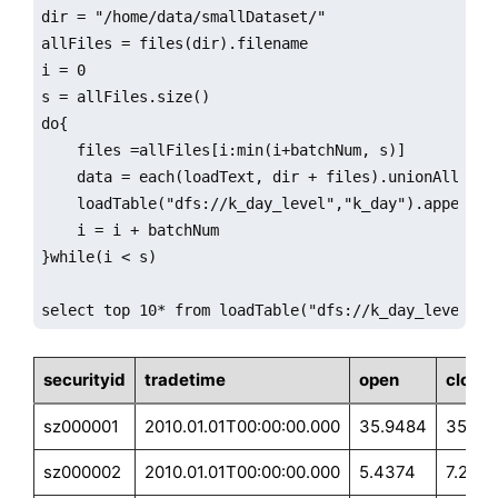
dir = "/home/data/smallDataset/"

allFiles = files(dir).filename

i = 0

s = allFiles.size()

do{

    files =allFiles[i:min(i+batchNum, s)]

    data = each(loadText, dir + files).unionAll(fals
    loadTable("dfs://k_day_level","k_day").append!(d
    i = i + batchNum

}while(i < s)

select top 10* from loadTable("dfs://k_day_level","
securityid
tradetime
open
close
sz000001
2010.01.01T00:00:00.000
35.9484
35.43
sz000002
2010.01.01T00:00:00.000
5.4374
7.286