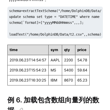
schema=extractTextSchema("/home/DolphinDB/Data/t2.cs
update schema set type = "DATETIME" where name = "ti
schema[`format]=["yyyyMMddHHmmss",,,];

loadText("/home/DolphinDB/Data/t2.csv",,schema);
time
sym
qty
price
2019.06.23T14:54:57
AAPL
2200
54.78
2019.06.23T15:54:23
MS
5400
59.64
2019.06.23T16:30:25
IBM
8670
65.23
例 6. 加载包含数组向量列的数