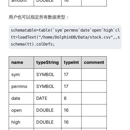
amount
DOUBLE
16
用户也可以指定所有数据类型：
schematable=table(`sym`permno`date`open`high`close`
tt=loadText("/home/DolphinDB/Data/stock.csv",,schema
schema(tt).colDefs;
name
typeString
typeInt
comment
sym
SYMBOL
17
permno
SYMBOL
17
date
DATE
6
open
DOUBLE
16
high
DOUBLE
16