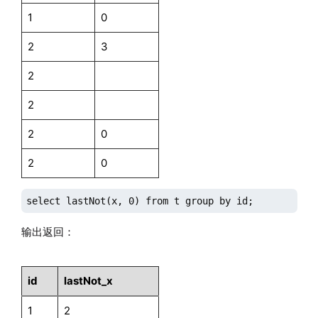
1
0
2
3
2
2
2
0
2
0
select lastNot(x, 0) from t group by id;
输出返回：
id
lastNot_x
1
2