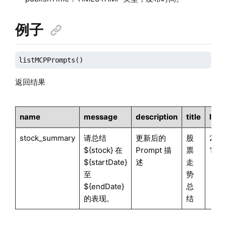
例子
listMCPPrompts()
返回结果
name
message
description
title
last
stock_summary
请总结
更新后的
股
2025
${stock} 在
Prompt 描
票
17:1
${startDate}
述
走
至
势
${endDate}
总
的表现。
结