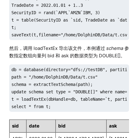
TradeDate = 2022.01.01 + 1..3

SecurityID = rand(`APPL`AMZN`IBM, 3)

t = table(SecurityID as `sid, TradeDate as `date, bi
t;

saveText(t,filename="/home/DolphinDB/Data/t.csv",de
然后，调用 loadTextEx 导出该文件，本例通过
schema
参
数指定数组向量列 bid 和 ask 的数据类型为 DOUBLE[]。
db = database(directory="dfs://testDB", partitionTy
path = "/home/DolphinDB/Data/t.csv"

schema = extractTextSchema(path);

update schema set type = "DOUBLE[]" where name="bid"
t = loadTextEx(dbHandle=db, tableName=`t, partition
select * from t;
sid
date
bid
ask