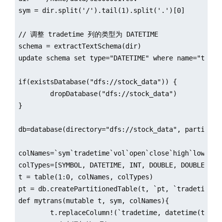
sym = dir.split('/').tail(1).split('.')[0]

// 调整 tradetime 列的类型为 DATETIME

schema = extractTextSchema(dir)

update schema set type="DATETIME" where name="tradet
if(existsDatabase("dfs://stock_data")) {

	dropDatabase("dfs://stock_data")

}

db=database(directory="dfs://stock_data", partition
colNames=`sym`tradetime`vol`open`close`high`low

colTypes=[SYMBOL, DATETIME, INT, DOUBLE, DOUBLE, DOU
t = table(1:0, colNames, colTypes)

pt = db.createPartitionedTable(t, `pt, `tradetime);

def mytrans(mutable t, sym, colNames){

        t.replaceColumn!(`tradetime, datetime(t.trad