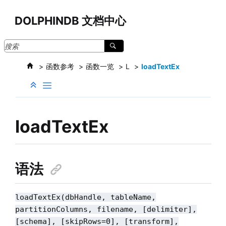
跳转到主要内容
DOLPHINDB 文档中心
函数参考
函数一览
L
loadTextEx
loadTextEx
语法
loadTextEx(dbHandle, tableName,
partitionColumns, filename, [delimiter],
[schema], [skipRows=0], [transform]
,