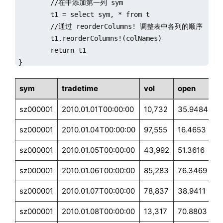
        //在中添加第一列 sym

        t1 = select sym, * from t

        //通过 reorderColumns! 调整表中各列的顺序 

        t1.reorderColumns!(colNames)

        return t1

}

// 指定 schema 和 transform 参数，对数据进行处理

sym
tradetime
vol
open
c
loadTextEx(db, `pt, `tradetime, dir, schema=schema, 
sz000001
2010.01.01T00:00:00
10,732
35.9484
3
select top 10 * from loadTable("dfs://stock_data", 
sz000001
2010.01.04T00:00:00
97,555
16.4653
1
sz000001
2010.01.05T00:00:00
43,992
51.3616
5
sz000001
2010.01.06T00:00:00
85,283
76.3469
8
sz000001
2010.01.07T00:00:00
78,837
38.9411
3
sz000001
2010.01.08T00:00:00
13,317
70.8803
6