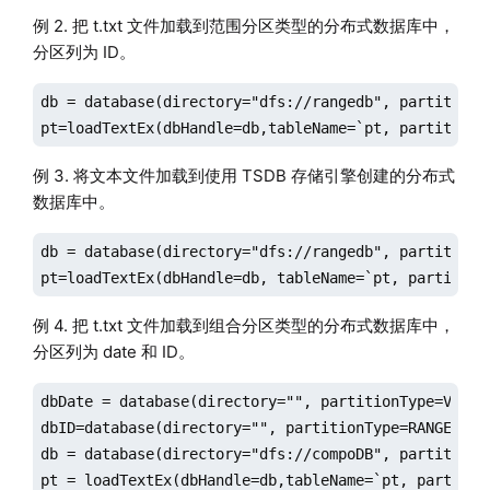
例 2. 把 t.txt 文件加载到范围分区类型的分布式数据库中，
分区列为 ID。
db = database(directory="dfs://rangedb", partitionTy
pt=loadTextEx(dbHandle=db,tableName=`pt, partitionC
例 3. 将文本文件加载到使用 TSDB 存储引擎创建的分布式
数据库中。
db = database(directory="dfs://rangedb", partitionT
pt=loadTextEx(dbHandle=db, tableName=`pt, partition
例 4. 把 t.txt 文件加载到组合分区类型的分布式数据库中，
分区列为 date 和 ID。
dbDate = database(directory="", partitionType=VALUE
dbID=database(directory="", partitionType=RANGE, par
db = database(directory="dfs://compoDB", partitionT
pt = loadTextEx(dbHandle=db,tableName=`pt, partitio