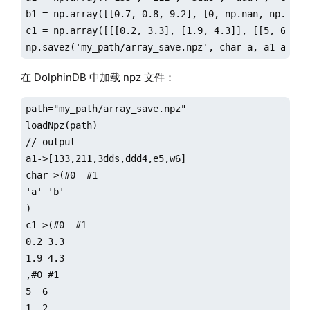
b1 = np.array([[0.7, 0.8, 9.2], [0, np.nan, np.nan],
c1 = np.array([[[0.2, 3.3], [1.9, 4.3]], [[5, 6], [1
np.savez('my_path/array_save.npz', char=a, a1=a1, b
在 DolphinDB 中加载 npz 文件：
path="my_path/array_save.npz"

loadNpz(path)

// output

a1->[133,211,3dds,ddd4,e5,w6]

char->(#0  #1

'a' 'b'

)

c1->(#0  #1

0.2 3.3

1.9 4.3

,#0 #1

5  6

1  2
