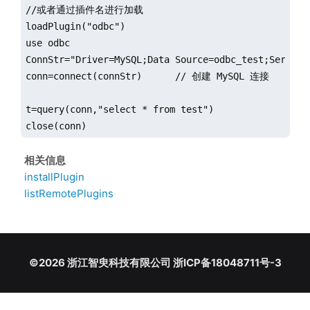
//或者通过插件名进行加载

loadPlugin("odbc")

use odbc

ConnStr="Driver=MySQL;Data Source=odbc_test;Server=
conn=connect(connStr)      // 创建 MySQL 连接

t=query(conn,"select * from test")

close(conn)
相关信息
installPlugin
listRemotePlugins
©2026 浙江智臾科技有限公司 浙ICP备18048711号-3