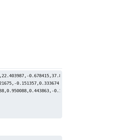
,22.403987,-0.678415,37.884102,37.308288]

1675,-0.151357,0.333674,0.410599]

8,0.950088,0.443863,-0.103219]
