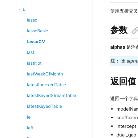
L
使用五折交叉
lasso
参数
lassoBasic
lassoCV
alphas
是浮点
last
注：
除
alph
lastNot
lastWeekOfMonth
返回值
latestIndexedTable
latestKeyedStreamTable
返回一个字典
latestKeyedTable
modelN
le
coeffi
interce
left
dual_