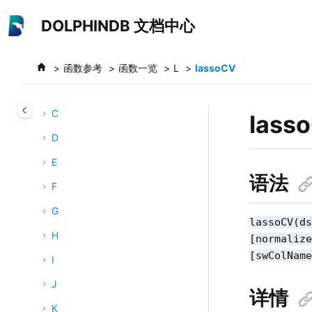
跳转到主要内容
函数分类
DOLPHINDB 文档中心
函数一览
A
函数参考
函数一览
L
lassoCV
B
C
lass
D
E
语法
F
G
lassoCV(d
H
[normaliz
[swColNam
I
J
详情
K