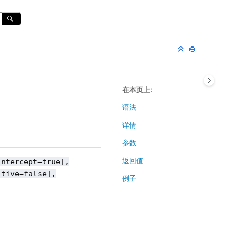
在本页上
语法
详情
参数
返回值
intercept=true],
itive=false],
例子