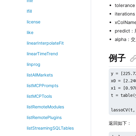
lfill!
tolera
lfill
iterati
license
xColN
predic
like
alpha
linearInterpolateFit
linearTimeTrend
例子
linprog
y = [225.7
listAllMarkets
x0 = [2.24
listMCPPrompts
x1 = [0.97
t = table(
listMCPTools
listRemoteModules
lassoCV(t,
listRemotePlugins
返回如下：
listStreamingSQLTables