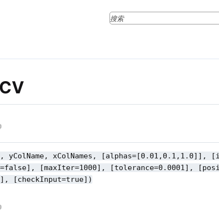
oCV
s, yColName, xColNames, [alphas=[0.01,0.1,1.0]], [
e=false], [maxIter=1000], [tolerance=0.0001], [pos
e], [checkInput=true])