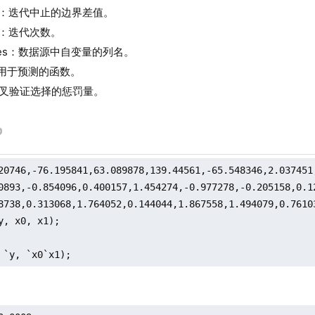
nce：迭代中止的边界差值。
ons：迭代次数。
ames：数据源中自变量的列名。
t：用于预测的函数。
：交叉验证选择的惩罚量。
20746,-76.195841,63.089878,139.44561,-65.548346,2.037451
0893,-0.854096,0.400157,1.454274,-0.977278,-0.205158,0.12
8738,0.313068,1.764052,0.144044,1.867558,1.494079,0.76103
y, x0, x1);

 `y, `x0`x1);