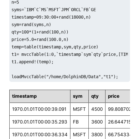
n=5

syms=`IBM`C`MS`MSFT`JPM`ORCL`FB`GE

timestamp=09:30:00+rand(18000,n)

sym=rand(syms,n)

qty=100*(1+rand(100,n))

price=5.0+rand(100.0,n)

temp=table(timestamp,sym,qty,price)

t1= mvccTable(1:0,`timestamp`sym`qty`price,[TIMESTA
t1.append!(temp);

loadMvccTable("/home/DolphinDB/Data","t1");
timestamp
sym
qty
price
1970.01.01T00:00:39.091
MSFT
4500
99.808702
1970.01.01T00:00:35.293
FB
3600
26.644715
1970.01.01T00:00:36.334
MSFT
3800
66.754334