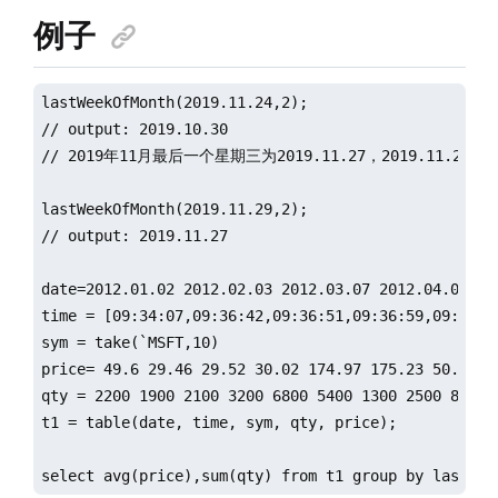
例子
lastWeekOfMonth(2019.11.24,2);

// output: 2019.10.30

// 2019年11月最后一个星期三为2019.11.27，2019.11.24
lastWeekOfMonth(2019.11.29,2);

// output: 2019.11.27

date=2012.01.02 2012.02.03 2012.03.07 2012.04.08 20
time = [09:34:07,09:36:42,09:36:51,09:36:59,09:32:4
sym = take(`MSFT,10)

price= 49.6 29.46 29.52 30.02 174.97 175.23 50.76 50
qty = 2200 1900 2100 3200 6800 5400 1300 2500 8800 4
t1 = table(date, time, sym, qty, price);

select avg(price),sum(qty) from t1 group by lastWee