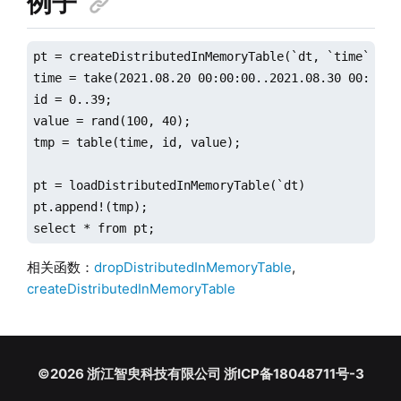
例子
pt = createDistributedInMemoryTable(`dt, `time`id`v
time = take(2021.08.20 00:00:00..2021.08.30 00:00:00
id = 0..39;

value = rand(100, 40);

tmp = table(time, id, value);

pt = loadDistributedInMemoryTable(`dt)

pt.append!(tmp);

select * from pt;
相关函数：
dropDistributedInMemoryTable
,
createDistributedInMemoryTable
©2026 浙江智臾科技有限公司 浙ICP备18048711号-3