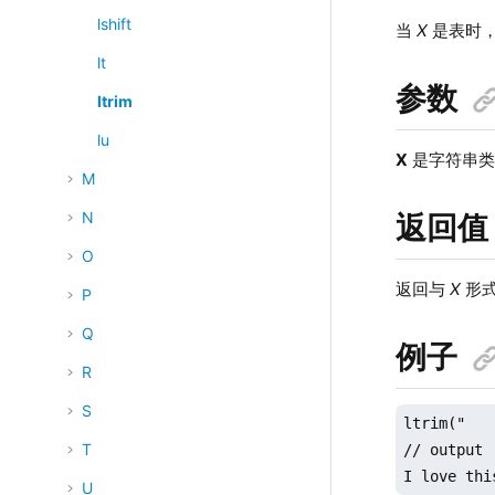
lshift
当
X
是表时，
lt
参数
ltrim
lu
X
是字符串类
M
N
返回值
O
返回与
X
形式
P
Q
例子
R
S
ltrim("   
T
// output

I love thi
U