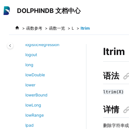
跳转到主要内容
log1p
DOLPHINDB 文档中心
log2
log10
函数参考
函数一览
L
ltrim
login
logisticRegression
ltrim
logout
long
语法
lowDouble
lower
ltrim(X)
lowerBound
lowLong
详情
lowRange
删除字符串
lpad