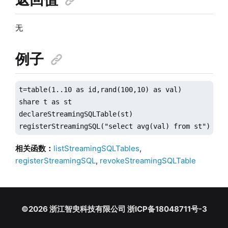
无
例子
t=table(1..10 as id,rand(100,10) as val)

share t as st

declareStreamingSQLTable(st)

registerStreamingSQL("select avg(val) from st")
相关函数：
listStreamingSQLTables
,
registerStreamingSQL
,
revokeStreamingSQLTable
©2026 浙江智臾科技有限公司 浙ICP备18048711号-3