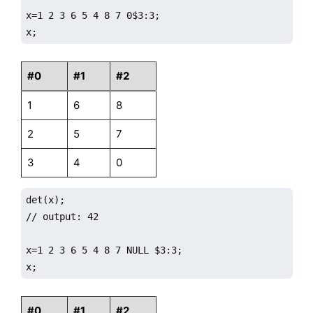
x=1 2 3 6 5 4 8 7 0$3:3;

x;
#0
#1
#2
1
6
8
2
5
7
3
4
0
det(x);

// output: 42

x=1 2 3 6 5 4 8 7 NULL $3:3;

x;
#0
#1
#2