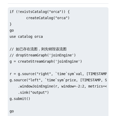
if (!existsCatalog("orca")) {

	createCatalog("orca")

}

go

use catalog orca

// 如已存在流图，则先销毁该流图

// dropStreamGraph('joinEngine')

g = createStreamGraph('joinEngine')

r = g.source("right", `time`sym`val, [TIMESTAMP, SYM
g.source("left", `time`sym`price, [TIMESTAMP, SYMBOL
    .windowJoinEngine(r, window=-2:2, metrics=<[pri
    .sink("output")

g.submit()

go
