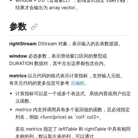
window ≠ 0:0（普通窗口）：必须显式指定
，
toArray
结果才会输出为 array vector。
参数
rightStream
DStream 对象，表示输入的右表数据源。
window
必选参数，表示滑动窗口区间的整型或
DURATION 数据对，其中左右边界都包含在内。
metrics
以元代码的格式表示计算指标，支持输入元组。
有关元代码的更多信息可参考
元编程
。
计算指标可以是一个或多个表达式、系统内置或用户自定
义函数。
metrics
内支持调用具有多个返回值的函数，且必须指定
列名，例如 <func(price) as `col1`col2>。
若在
metrics
指定了
leftTable
和
rightTable
中具有相同
名称的列，默认取左表的列，可以通过