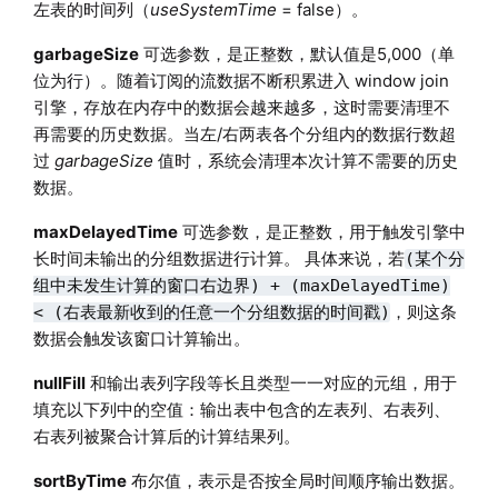
左表的时间列（
useSystemTime
= false）。
garbageSize
可选参数，是正整数，默认值是5,000（单
位为行）。随着订阅的流数据不断积累进入 window join
引擎，存放在内存中的数据会越来越多，这时需要清理不
再需要的历史数据。当左/右两表各个分组内的数据行数超
过
garbageSize
值时，系统会清理本次计算不需要的历史
数据。
maxDelayedTime
可选参数，是正整数，用于触发引擎中
长时间未输出的分组数据进行计算。 具体来说，若
(某个分
组中未发生计算的窗口右边界) + (maxDelayedTime)
，则这条
< (右表最新收到的任意一个分组数据的时间戳)
数据会触发该窗口计算输出。
nullFill
和输出表列字段等长且类型一一对应的元组，用于
填充以下列中的空值：输出表中包含的左表列、右表列、
右表列被聚合计算后的计算结果列。
sortByTime
布尔值，表示是否按全局时间顺序输出数据。