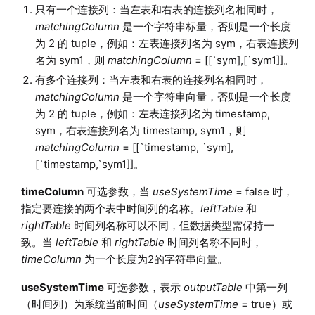
只有一个连接列：当左表和右表的连接列名相同时，
matchingColumn
是一个字符串标量，否则是一个长度
为 2 的 tuple，例如：左表连接列名为 sym，右表连接列
名为 sym1，则
matchingColumn
= [[`sym],[`sym1]]。
有多个连接列：当左表和右表的连接列名相同时，
matchingColumn
是一个字符串向量，否则是一个长度
为 2 的 tuple，例如：左表连接列名为 timestamp,
sym，右表连接列名为 timestamp, sym1，则
matchingColumn
= [[`timestamp, `sym],
[`timestamp,`sym1]]。
timeColumn
可选参数，当
useSystemTime
= false 时，
指定要连接的两个表中时间列的名称。
leftTable
和
rightTable
时间列名称可以不同，但数据类型需保持一
致。当
leftTable
和
rightTable
时间列名称不同时，
timeColumn
为一个长度为2的字符串向量。
useSystemTime
可选参数，表示
outputTable
中第一列
（时间列）为系统当前时间（
useSystemTime
= true）或