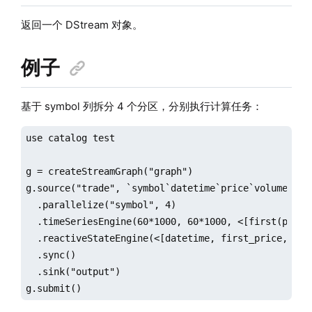
返回一个 DStream 对象。
例子
基于 symbol 列拆分 4 个分区，分别执行计算任务：
use catalog test

g = createStreamGraph("graph")

g.source("trade", `symbol`datetime`price`volume, [SY
  .parallelize("symbol", 4)

  .timeSeriesEngine(60*1000, 60*1000, <[first(price
  .reactiveStateEngine(<[datetime, first_price, max
  .sync()

  .sink("output")

g.submit()