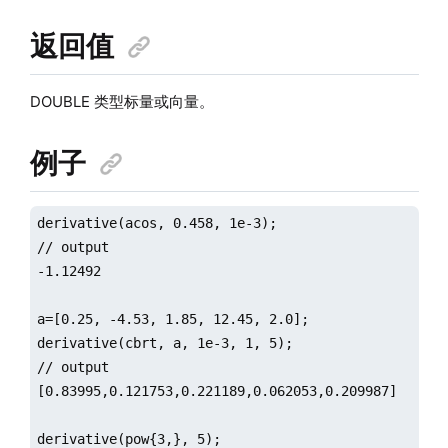
返回值
DOUBLE 类型标量或向量。
例子
derivative(acos, 0.458, 1e-3);

// output

-1.12492

a=[0.25, -4.53, 1.85, 12.45, 2.0];

derivative(cbrt, a, 1e-3, 1, 5);

// output

[0.83995,0.121753,0.221189,0.062053,0.209987]

derivative(pow{3,}, 5);
