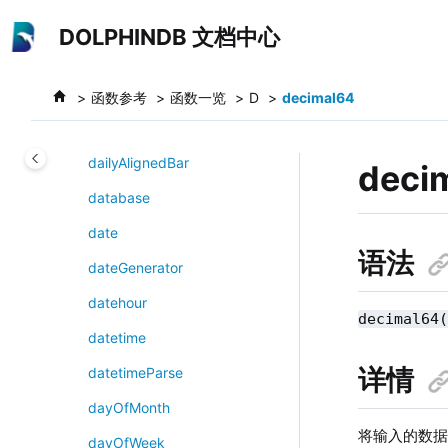
跳转到主要内容
A
DOLPHINDB 文档中心
B
C
函数参考
函数一览
D
decimal64
D
dailyAlignedBar
deci
database
date
语法
dateGenerator
datehour
decimal64
datetime
详情
datetimeParse
dayOfMonth
将输入的数据类
dayOfWeek