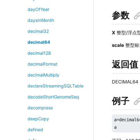
dayOfYear
参数
daysInMonth
decimal32
X
整型/浮点
decimal64
scale
整型标
decimal128
返回值
decimalFormat
decimalMultiply
DECIMAL
declareStreamingSQLTable
decodeShortGenomeSeq
例子
decompress
deepCopy
a=decimal6
a
defined