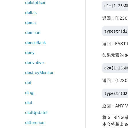
deleteUser
d1=[1.23$D
deltas
返回：[1.2300
dema
typestr(d1
demean
denseRank
返回：FAST D
deny
如果元素的 s
derivative
d2=[1.23$D
destroyMonitor
返回：(1.2300
det
diag
typestr(d2
dict
返回：ANY V
dictUpdate!
将 STRIN
difference
本会将超出
s