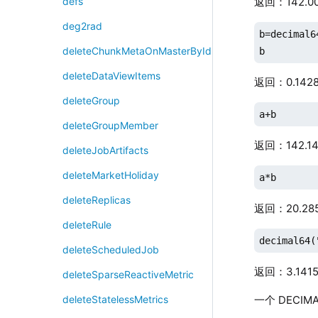
返回：142.0
defs
deg2rad
b=decimal6
deleteChunkMetaOnMasterById
b
deleteDataViewItems
返回：0.142
deleteGroup
a+b
deleteGroupMember
返回：142.14
deleteJobArtifacts
deleteMarketHoliday
a*b
deleteReplicas
返回：20.28
deleteRule
decimal64(
deleteScheduledJob
返回：3.141
deleteSparseReactiveMetric
一个 DECI
deleteStatelessMetrics