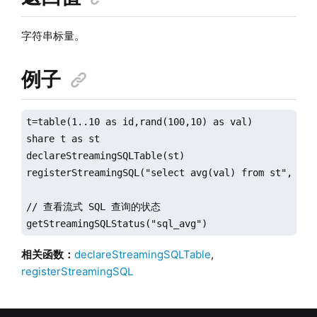
字符串标量。
例子
t=table(1..10 as id,rand(100,10) as val)

share t as st

declareStreamingSQLTable(st)

registerStreamingSQL("select avg(val) from st","sql_
// 查看流式 SQL 查询的状态

getStreamingSQLStatus("sql_avg")
相关函数：
declareStreamingSQLTable
,
registerStreamingSQL