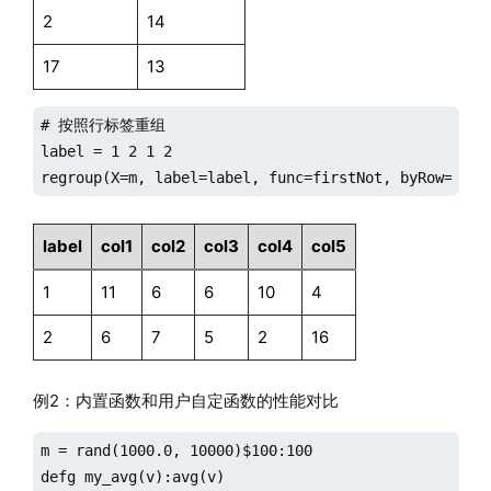
2
14
17
13
# 按照行标签重组

label = 1 2 1 2

regroup(X=m, label=label, func=firstNot, byRow=true
label
col1
col2
col3
col4
col5
1
11
6
6
10
4
2
6
7
5
2
16
例2：内置函数和用户自定函数的性能对比
m = rand(1000.0, 10000)$100:100

defg my_avg(v):avg(v)
