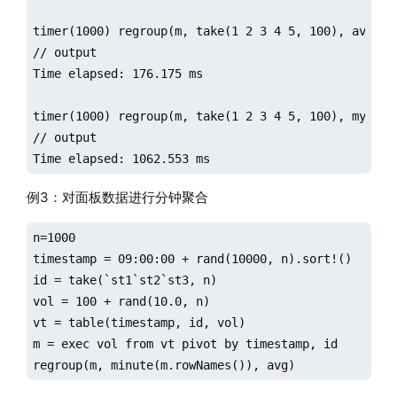
timer(1000) regroup(m, take(1 2 3 4 5, 100), avg)

// output

Time elapsed: 176.175 ms

timer(1000) regroup(m, take(1 2 3 4 5, 100), my_avg)
// output

Time elapsed: 1062.553 ms
例3：对面板数据进行分钟聚合
n=1000

timestamp = 09:00:00 + rand(10000, n).sort!()

id = take(`st1`st2`st3, n)

vol = 100 + rand(10.0, n)

vt = table(timestamp, id, vol)

m = exec vol from vt pivot by timestamp, id

regroup(m, minute(m.rowNames()), avg)