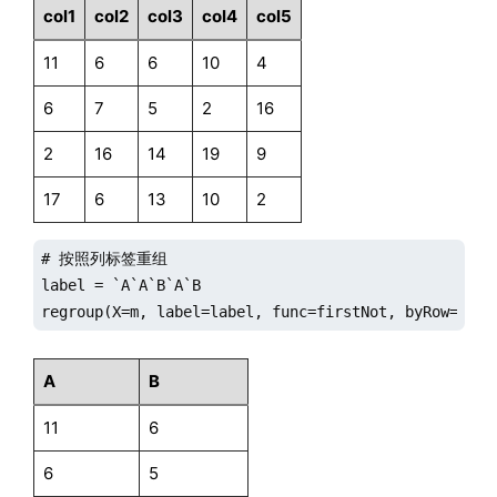
col1
col2
col3
col4
col5
11
6
6
10
4
6
7
5
2
16
2
16
14
19
9
17
6
13
10
2
# 按照列标签重组

label = `A`A`B`A`B

regroup(X=m, label=label, func=firstNot, byRow=fals
A
B
11
6
6
5