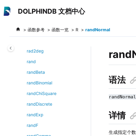
跳转到主要内容
O
DOLPHINDB 文档中心
P
Q
函数参考
函数一览
R
randNormal
R
rand
rad2deg
rand
randBeta
语法
randBinomial
randChiSquare
randNorma
randDiscrete
详情
randExp
randF
生成指定个
randGamma