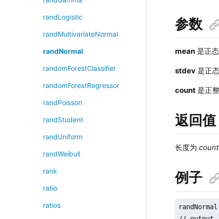
randLogistic
参数
randMultivariateNormal
mean
是正态
randNormal
randomForestClassifier
stdev
是正态
randomForestRegressor
count
是正整
randPoisson
返回值
randStudent
randUniform
长度为
count
randWeibull
rank
例子
ratio
ratios
randNormal
// output
